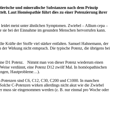
tierische und mineralische Substanzen nach dem Prinzip
elt. Laut Homöopathie führt dies zu einer Potenzierung ihrer
 leidet meist unter ähnlichen Symptomen. Zwiebel – Allium cepa –
ie sie bei der Einnahme im gesunden Menschen hervorrufen kann.
die Kräfte der Stoffe viel stärker entfalten. Samuel Hahnemann, der
er Wirkung nicht entsprach. Die typische Potenz, die übrigens bei
bt eine D1 Potenz. Nimmt man von dieser Potenz wiederum einen
 Weise verdünnt, eine Potenz D12 zwölf Mal. In homöopathischen
örungen, Hautprobleme…).
-Potenzen sind C6, C12, C30, C200 und C1000. In manchen
olche C-Potenzen wirken allerdings nicht akut wie die Zwiebel
tener muss sie eingenommen werden (z. B. nur einmal pro Woche oder