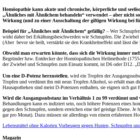
Homöopathie kann akute und chronische, körperliche und seelisc
„Ähnliches mit Ähnlichem behandeln“ verwendet – aber nicht so,
Wirkung (und zu einer Ausschaltung der giftigen Wirkung bei f
Beispiel für „Ähnliches mit Ähnlichem“ gefällig?
– Wer Schnupfen 
wirkt daher bei Erkältungsbeschwerden wie Schnupfen. Die Zwiebel 
(Aber bevor sie heilt, verstärkt sie den Krankheitseffekt und lässt di
Obwohl man erwarten könnte, dass sich die Wirkung immer mehr
Begründer bzw. Entdecker der Homöopathischen Heilmethode (1755-184
der Zwiebel und Schnupfen zum Einsatz kommt, ist D6 oder D12. „D“ 
Um eine D-Potenz herzustellen
, wird ein Tropfen der Ausgangssub
Tropfen und verdünnt ihn mit neun Tropfen Alkohol, so erhält man 
Hausapotheken sind meist D-Potenzen enthalten, sie eignen sich gut
Wird die Ausgangssubstanz im Verhältnis 1 zu 99 verdünnt und v
Behandlungen kann es indiziert sein, noch höhere Potenzen eines ho
gegen den Schnupfen, sondern erreichen eine tief geistige Ebene. Je 
gar pro Monat). Dazu müssen sie allerdings von einem erfahrenen 
Lebensmittel ohne Kalorien
Vorbeugen gegen Husten, Schnupfen un
Magazin