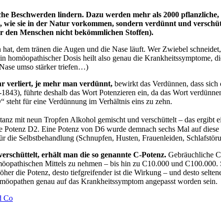
he Beschwerden lindern. Dazu werden mehr als 2000 pflanzliche, 
 wie sie in der Natur vorkommen, sondern verdünnt und verschütt
ür den Menschen nicht bekömmlichen Stoffen).
hat, dem tränen die Augen und die Nase läuft. Wer Zwiebel schneidet,
in homöopathischer Dosis heilt also genau die Krankheitssymptome, d
e Nase umso stärker triefen…)
 verliert, je mehr man verdünnt,
bewirkt das Verdünnen, dass sich 
3), führte deshalb das Wort Potenzieren ein, da das Wort verdünnen d
steht für eine Verdünnung im Verhältnis eins zu zehn.
stanz mit neun Tropfen Alkohol gemischt und verschüttelt – das ergi
die Potenz D2. Eine Potenz von D6 wurde demnach sechs Mal auf diese
 für die Selbstbehandlung (Schnupfen, Husten, Frauenleiden, Schlafst
erschüttelt, erhält man die so genannte C-Potenz.
Gebräuchliche C
möopathischen Mittels zu nehmen – bis hin zu C10.000 und C100.000. S
höher die Potenz, desto tiefgreifender ist die Wirkung – und desto sel
Homöopathen genau auf das Krankheitssymptom angepasst worden sein.
d Co