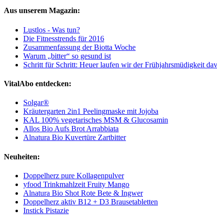
Aus unserem Magazin:
Lustlos - Was tun?
Die Fitnesstrends für 2016
Zusammenfassung der Biotta Woche
Warum „bitter“ so gesund ist
Schritt für Schritt: Heuer laufen wir der Frühjahrsmüdigkeit da
VitalAbo entdecken:
Solgar®
Kräutergarten 2in1 Peelingmaske mit Jojoba
KAL 100% vegetarisches MSM & Glucosamin
Allos Bio Aufs Brot Arrabbiata
Alnatura Bio Kuvertüre Zartbitter
Neuheiten:
Doppelherz pure Kollagenpulver
yfood Trinkmahlzeit Fruity Mango
Alnatura Bio Shot Rote Bete & Ingwer
Doppelherz aktiv B12 + D3 Brausetabletten
Instick Pistazie