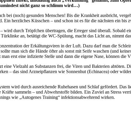
ppalen Infekt, landläufig auch „Verkühlung“ genannt, zum Opfer 
zumindest nicht ganz so schlimm wird…)
h bei (noch) gesunden Menschen! Bis die Krankheit ausbricht, vergehe
nd. Ein herzliches Küsschen – und schon ist es für die nächsten ein b
– wird durch Tröpfchen übertragen, die Erreger sind überall. Sobald ein
e Türklinke an, betätigt die WC-Spülung, macht das Licht an, nimmt da
onzentration der Erkältungsviren in der Luft. Dazu darf man die Schlei
llte man sich die Hände öfter als sonst mit Seife waschen (und keine
 man erst eine infizierte Stelle und dann die eigene Nase, können die V
zt eine Vielzahl an Substanzen frei, die Viren und Bakterien abtöten. Die
en – das sind Arzneipflanzen wie Sonnenhut (Echinacea) oder wilder
tem wird durch ausreichende Ruhehasen und Schlaf gefördert. Das li
e Kräfte sammeln – und Abwehrstoffe bilden. Ein Zuviel an Stress verr
nings wie „Autogenes Training“ infektionsabwehrend wirken.