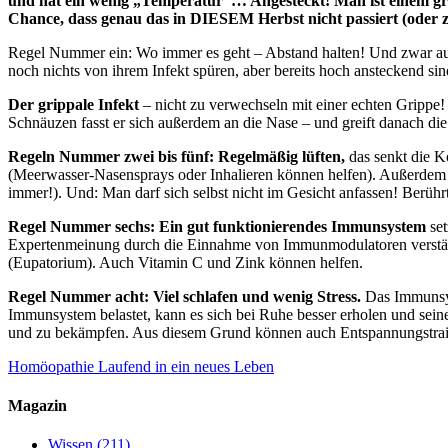
und hat ein wenig „Temperatur“… Angesteckt! Man ist einem gri
Chance, dass genau das in DIESEM Herbst nicht passiert (oder 
Regel Nummer ein: Wo immer es geht – Abstand halten! Und zwar auc
noch nichts von ihrem Infekt spüren, aber bereits hoch ansteckend si
Der grippale Infekt
– nicht zu verwechseln mit einer echten Grippe! 
Schnäuzen fasst er sich außerdem an die Nase – und greift danach di
Regeln Nummer zwei bis fünf: Regelmäßig lüften,
das senkt die K
(Meerwasser-Nasensprays oder Inhalieren können helfen). Außerdem so
immer!). Und: Man darf sich selbst nicht im Gesicht anfassen! Berührt
Regel Nummer sechs: Ein gut funktionierendes Immunsystem
set
Expertenmeinung durch die Einnahme von Immunmodulatoren verstärk
(Eupatorium). Auch Vitamin C und Zink können helfen.
Regel Nummer acht: Viel schlafen und wenig Stress.
Das Immunsys
Immunsystem belastet, kann es sich bei Ruhe besser erholen und sein
und zu bekämpfen. Aus diesem Grund können auch Entspannungstrai
Homöopathie
Laufend in ein neues Leben
Magazin
Wissen
(211)