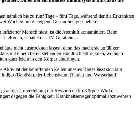
gefallen. Dabei hat ein intaktes Immunsystem durchaus die
n nämlich bis zu fünf Tage – fünf Tage, während der die Erkrankten
is zwei Wochen um die eigene Gesundheit geschehen!
 infizierter Mensch niest, ist die Atemluft kontaminiert. Beim
s Telefon ab, schaltet das TV-Gerät ein…
mhäute nicht austrocknen lassen, denn das macht sie anfälliger
sfalls mit einem bereit stehenden Handtuch abtrocknen, wo auch
iren ganz leicht in den Körper eindringen.
 Aktivität der betreffenden Zellen unseres Blutes lässt sich laut
 Indigo (Baptisia), der Lebensbaum (Thuja) und Wasserhanf
egt an der Umverteilung der Ressourcen im Körper: Wird das
ingert dagegen die Fähigkeit, Krankheitserreger optimal abzuwehren