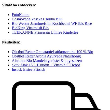
VitalAbo entdecken:
FutuNatura
Cosmoveda Vasaka Churna BIO
Bio Weißer Jasminreis im Kochbeutel WF Ibis Rice
BioKing Vitalmüsli Bio
TEEKANNE Prinzessin Lillifee Kindertee
Neuheiten:
Obsthof Retter Granatapfelsaftkonzentrat 100 % Bio
Obsthof Retter Aronia Ayurveda Naturhonig
Alnatura Bio Mandeln geröstet & ungesalzen
aktiv Zink 15 + Histidin + Vitamin C Depot
Instick Eistee Pfirsich