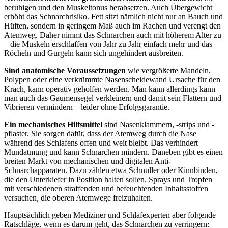
beruhigen und den Muskeltonus herabsetzen. Auch Übergewicht
erhöht das Schnarchrisiko. Fett sitzt nämlich nicht nur an Bauch und
Hüften, sondern in geringem Maß auch im Rachen und verengt den
Atemweg. Daher nimmt das Schnarchen auch mit höherem Alter zu
– die Muskeln erschlaffen von Jahr zu Jahr einfach mehr und das
Röcheln und Gurgeln kann sich ungehindert ausbreiten.
Sind anatomische Voraussetzungen
wie vergrößerte Mandeln,
Polypen oder eine verkrümmte Nasenscheidewand Ursache für den
Krach, kann operativ geholfen werden. Man kann allerdings kann
man auch das Gaumensegel verkleinern und damit sein Flattern und
Vibrieren vermindern – leider ohne Erfolgsgarantie.
Ein mechanisches Hilfsmittel
sind Nasenklammern, -strips und -
pflaster. Sie sorgen dafür, dass der Atemweg durch die Nase
während des Schlafens offen und weit bleibt. Das verhindert
Mundatmung und kann Schnarchen mindern. Daneben gibt es einen
breiten Markt von mechanischen und digitalen Anti-
Schnarchapparaten. Dazu zählen etwa Schnuller oder Kinnbinden,
die den Unterkiefer in Position halten sollen. Sprays und Tropfen
mit verschiedenen straffenden und befeuchtenden Inhaltsstoffen
versuchen, die oberen Atemwege freizuhalten.
Hauptsächlich geben Mediziner und Schlafexperten aber folgende
Ratschläge, wenn es darum geht, das Schnarchen zu verringern: