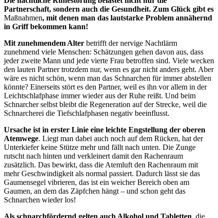
Die nächtliche Ruhestörung belastet nicht nur die
Partnerschaft, sondern auch die Gesundheit. Zum Glück gibt es
Maßnahmen
, mit denen man das lautstarke Problem annähernd
in Griff bekommen kann!
Mit zunehmendem Alter
betrifft der nervige Nachtlärm
zunehmend viele Menschen: Schätzungen gehen davon aus, dass
jeder zweite Mann und jede vierte Frau betroffen sind. Viele wecken
den lauten Partner trotzdem nur, wenn es gar nicht anders geht. Aber
wäre es nicht schön, wenn man das Schnarchen für immer abstellen
könnte? Einerseits stört es den Partner, weil es ihn vor allem in der
Leichtschlafphase immer wieder aus der Ruhe reißt. Und beim
Schnarcher selbst bleibt die Regeneration auf der Strecke, weil die
Schnarcherei die Tiefschlafphasen negativ beeinflusst.
Ursache ist in erster Linie eine leichte Engstellung der oberen
Atemwege
. Liegt man dabei auch noch auf dem Rücken, hat der
Unterkiefer keine Stütze mehr und fällt nach unten. Die Zunge
rutscht nach hinten und verkleinert damit den Rachenraum
zusätzlich. Das bewirkt, dass die Atemluft den Rachenraum mit
mehr Geschwindigkeit als normal passiert. Dadurch lässt sie das
Gaumensegel vibrieren, das ist ein weicher Bereich oben am
Gaumen, an dem das Zäpfchen hängt – und schon geht das
Schnarchen wieder los!
Als schnarchfördernd gelten auch Alkohol und Tabletten
, die