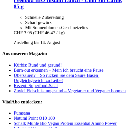
Feelfood
BIO Instant Lunch -​ Chili Sin Carne,
85 g
Schnelle Zubereitung
Scharf gewürzt
Mit Sonnenblumen-Geschnetzeltes
CHF 3.95
(CHF 46.47 / kg)
Zustellung bis 14. August
Aus unserem Magazin:
Kürbis: Rund und gesund!
Burn-out erkennen – Mein Ich braucht eine Pause
Übersäuert? – So rücken Sie dem Säure-Basen-
Ungleichgewicht zu Leibe!
Rezept: Superfood-Salat
Zuviel Fleisch ist ungesund – Vegetarier und Veganer boomen
VitalAbo entdecken:
Purasana
Natural Point Q10 100
Schalk Mühle Bio Vegan Protein Essential Amino Power