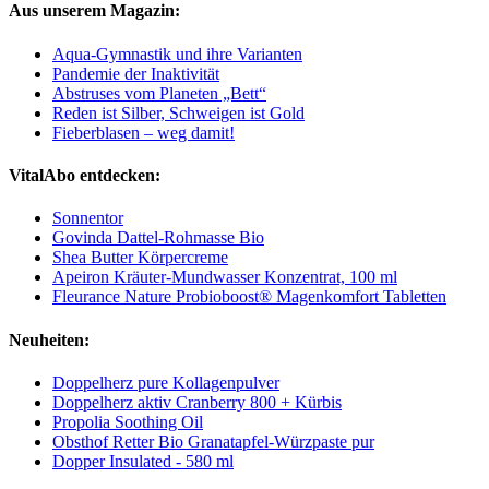
Aus unserem Magazin:
Aqua-Gymnastik und ihre Varianten
Pandemie der Inaktivität
Abstruses vom Planeten „Bett“
Reden ist Silber, Schweigen ist Gold
Fieberblasen – weg damit!
VitalAbo entdecken:
Sonnentor
Govinda Dattel-Rohmasse Bio
Shea Butter Körpercreme
Apeiron Kräuter-Mundwasser Konzentrat, 100 ml
Fleurance Nature Probioboost® Magenkomfort Tabletten
Neuheiten:
Doppelherz pure Kollagenpulver
Doppelherz aktiv Cranberry 800 + Kürbis
Propolia Soothing Oil
Obsthof Retter Bio Granatapfel-Würzpaste pur
Dopper Insulated - 580 ml