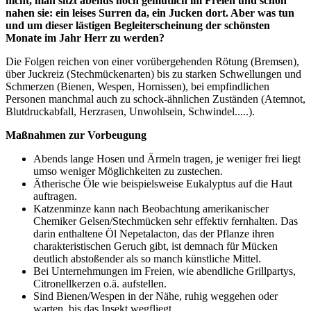
nicht, man sitzt abends noch gemütlich im Freien und schon
nahen sie: ein leises Surren da, ein Jucken dort. Aber was tun
und um dieser lästigen Begleiterscheinung der schönsten
Monate im Jahr Herr zu werden?
Die Folgen reichen von einer vorübergehenden Rötung (Bremsen),
über Juckreiz (Stechmückenarten) bis zu starken Schwellungen und
Schmerzen (Bienen, Wespen, Hornissen), bei empfindlichen
Personen manchmal auch zu schock-ähnlichen Zuständen (Atemnot,
Blutdruckabfall, Herzrasen, Unwohlsein, Schwindel.....).
Maßnahmen zur Vorbeugung
Abends lange Hosen und Ärmeln tragen, je weniger frei liegt
umso weniger Möglichkeiten zu zustechen.
Ätherische Öle wie beispielsweise Eukalyptus auf die Haut
auftragen.
Katzenminze kann nach Beobachtung amerikanischer
Chemiker Gelsen/Stechmücken sehr effektiv fernhalten. Das
darin enthaltene Öl Nepetalacton, das der Pflanze ihren
charakteristischen Geruch gibt, ist demnach für Mücken
deutlich abstoßender als so manch künstliche Mittel.
Bei Unternehmungen im Freien, wie abendliche Grillpartys,
Citronellkerzen o.ä. aufstellen.
Sind Bienen/Wespen in der Nähe, ruhig weggehen oder
warten, bis das Insekt wegfliegt.