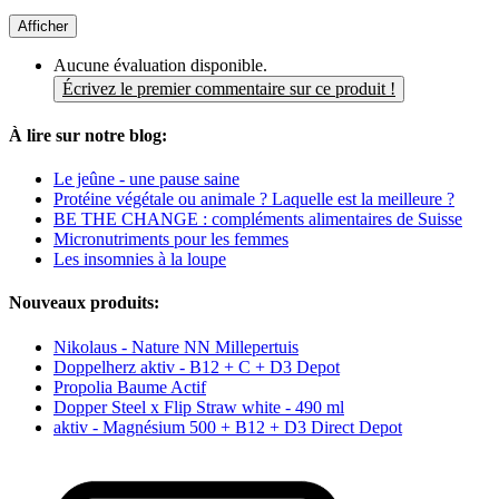
Afficher
Aucune évaluation disponible.
Écrivez le premier commentaire sur ce produit !
À lire sur notre blog:
Le jeûne - une pause saine
Protéine végétale ou animale ? Laquelle est la meilleure ?
BE THE CHANGE : compléments alimentaires de Suisse
Micronutriments pour les femmes
Les insomnies à la loupe
Nouveaux produits:
Nikolaus - Nature NN Millepertuis
Doppelherz aktiv - B12 + C + D3 Depot
Propolia Baume Actif
Dopper Steel x Flip Straw white - 490 ml
aktiv - Magnésium 500 + B12 + D3 Direct Depot