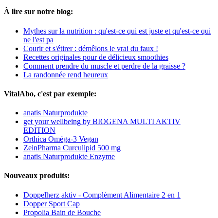
À lire sur notre blog:
Mythes sur la nutrition : qu'est-ce qui est juste et qu'est-ce qui
ne l'est pa
Courir et s'étirer : démêlons le vrai du faux !
Recettes originales pour de délicieux smoothies
Comment prendre du muscle et perdre de la graisse ?
La randonnée rend heureux
VitalAbo, c'est par exemple:
anatis Naturprodukte
get your wellbeing by BIOGENA MULTI AKTIV
EDITION
Orthica Oméga-3 Vegan
ZeinPharma Curculipid 500 mg
anatis Naturprodukte Enzyme
Nouveaux produits:
Doppelherz aktiv - Complément Alimentaire 2 en 1
Dopper Sport Cap
Propolia Bain de Bouche