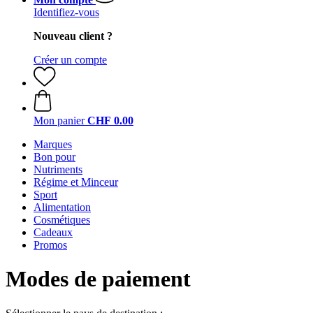
Identifiez-vous
Nouveau client ?
Créer un compte
Mon panier
CHF 0.00
Marques
Bon pour
Nutriments
Régime et Minceur
Sport
Alimentation
Cosmétiques
Cadeaux
Promos
Modes de paiement