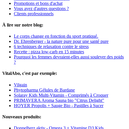
Promotions et bons d'achat
Vous avez d'autres questions ?
Clients professionnels
À lire sur notre blog:
Le corps change en fonction du sport pratiqué.
Dr. Ehrenberger - la nature pure pour une santé pure
6 techniques de relaxation contre le stress
Recette : pizza low-carb en 15 minutes
Pourquoi les femmes devraient-elles aussi soulever des poids
?
VitalAbo, c'est par exemple:
Vilgain
Phytopharma Gélules de Bardane
Solaray Kids Multi-Vitamin - Comprimés à Croquer
PRIMAVERA Aroma Sauna bio "Citrus Delight"
HOYER Propolis + Sauge Bio - Pastilles à Sucer
Nouveaux produits:
Doppelherz aktiv - Omega 3 + Vitamine D3 Kids