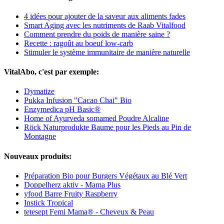
4 idées pour ajouter de la saveur aux aliments fades
Smart Aging avec les nutriments de Raab Vitalfood
Comment prendre du poids de manière saine ?
Recette : ragoût au boeuf low-carb
Stimuler le système immunitaire de manière naturelle
VitalAbo, c'est par exemple:
Dymatize
Pukka Infusion "Cacao Chai" Bio
Enzymedica pH Basic®
Home of Ayurveda somamed Poudre Alcaline
Röck Naturprodukte Baume pour les Pieds au Pin de
Montagne
Nouveaux produits:
Préparation Bio pour Burgers Végétaux au Blé Vert
Doppelherz aktiv - Mama Plus
yfood Barre Fruity Raspberry
Instick Tropical
tetesept Femi Mama® - Cheveux & Peau