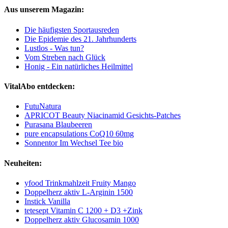
Aus unserem Magazin:
Die häufigsten Sportausreden
Die Epidemie des 21. Jahrhunderts
Lustlos - Was tun?
Vom Streben nach Glück
Honig - Ein natürliches Heilmittel
VitalAbo entdecken:
FutuNatura
APRICOT Beauty Niacinamid Gesichts‑Patches
Purasana Blaubeeren
pure encapsulations CoQ10 60mg
Sonnentor Im Wechsel Tee bio
Neuheiten:
yfood Trinkmahlzeit Fruity Mango
Doppelherz aktiv L-Arginin 1500
Instick Vanilla
tetesept Vitamin C 1200 + D3 +Zink
Doppelherz aktiv Glucosamin 1000