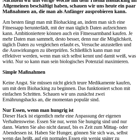
Nachdem wir uns vorige Woche mit dem Thema Biohacking im
Allgemeinen beschäftigt haben, schauen wir uns heute ein paar
Maßnahmen an, die man als Anfänger ausprobieren kann.
Am besten fängt man mit Biohacking an, indem man sich eine
Fitnessapp herunterlädt, mit der man täglich Daten aufzeichnen
kann. Ambitioniertere können auch ein Fitnessarmband kaufen. Je
mehr Daten man sammelt, desto besser, denn nur die Möglichkeit,
täglich Daten zu vergleichen erlaubt es, Versuche anzustellen und
die Auswirkungen zu überprüfen. Schließlich kann man nur
effektiver werden, wenn man sich selbst kennt und damit weiß, was
wirkt. Nur so kann man sein biologisches Potenzial maximieren.
Simple Maßnahmen
Keine Angst. Sie müssen nicht gleich teure Medikamente kaufen,
um mit dem Biohacking zu beginnen. Das funktioniert schon mit
einfachen Schritten. Schauen wir uns zunächst zwei
Ernährungshacks an, die momentan populär sind.
Nur Essen, wenn man hungrig ist
Dieser Hack ist eigentlich mehr eine Anpassung der eigenen
Verhaltensweise. Essen Sie nur, wenn Sie hungrig sind und nur
dann. Warten Sie also nicht darauf, bis es Zeit zum Mittag- oder
Abendessen ist. Haben Sie Hunger, gönnen Sie sich was, selbst
wenn das heißt, auf ein normales Essen ein wenig später zu