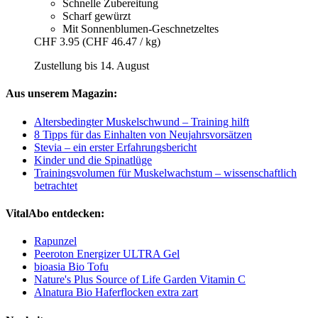
Schnelle Zubereitung
Scharf gewürzt
Mit Sonnenblumen-Geschnetzeltes
CHF 3.95
(CHF 46.47 / kg)
Zustellung bis 14. August
Aus unserem Magazin:
Altersbedingter Muskelschwund – Training hilft
8 Tipps für das Einhalten von Neujahrsvorsätzen
Stevia – ein erster Erfahrungsbericht
Kinder und die Spinatlüge
Trainingsvolumen für Muskelwachstum – wissenschaftlich
betrachtet
VitalAbo entdecken:
Rapunzel
Peeroton Energizer ULTRA Gel
bioasia Bio Tofu
Nature's Plus Source of Life Garden Vitamin C
Alnatura Bio Haferflocken extra zart