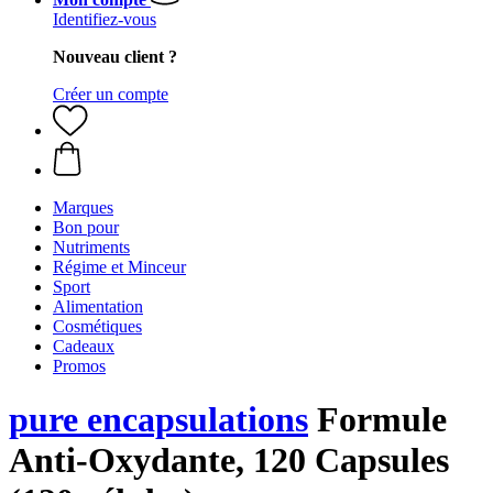
Identifiez-vous
Nouveau client ?
Créer un compte
Marques
Bon pour
Nutriments
Régime et Minceur
Sport
Alimentation
Cosmétiques
Cadeaux
Promos
pure encapsulations
Formule
Anti-Oxydante, 120 Capsules