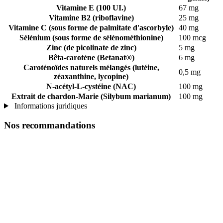
Vitamine E (100 UI.)
67 mg
Vitamine B2 (riboflavine)
25 mg
Vitamine C (sous forme de palmitate d'ascorbyle)
40 mg
Sélénium (sous forme de sélénométhionine)
100 mcg
Zinc (de picolinate de zinc)
5 mg
Bêta-carotène (Betanat®)
6 mg
Caroténoïdes naturels mélangés (lutéine,
0,5 mg
zéaxanthine, lycopine)
N-acétyl-L-cystéine (NAC)
100 mg
Extrait de chardon-Marie (Silybum marianum)
100 mg
Informations juridiques
Nos recommandations