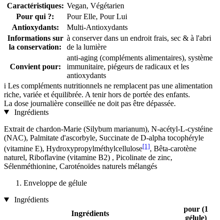
Caractéristiques:
Vegan, Végétarien
Pour qui ?:
Pour Elle, Pour Lui
Antioxydants:
Multi-Antioxydants
Informations sur
à conserver dans un endroit frais, sec & à l'abri
la conservation:
de la lumière
anti-aging (compléments alimentaires), système
Convient pour:
immunitaire, piégeurs de radicaux et les
antioxydants
i
Les compléments nutritionnels ne remplacent pas une alimentation
riche, variée et équilibrée. A tenir hors de portée des enfants.
La dose journalière conseillée ne doit pas être dépassée.
Ingrédients
Extrait de chardon-Marie (Silybum marianum), N-acétyl-L-cystéine
(NAC), Palmitate d'ascorbyle, Succinate de D-alpha tocophéryle
[1]
(vitamine E), Hydroxypropylméthylcellulose
, Bêta-carotène
naturel, Riboflavine (vitamine B2) , Picolinate de zinc,
Sélenméthionine, Caroténoïdes naturels mélangés
Enveloppe de gélule
Ingrédients
pour (1
Ingrédients
gélule)