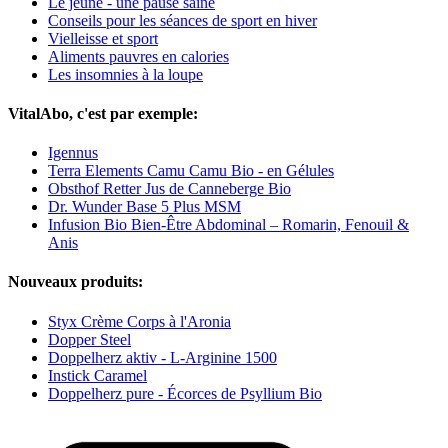
Le jeûne - une pause saine
Conseils pour les séances de sport en hiver
Vielleisse et sport
Aliments pauvres en calories
Les insomnies à la loupe
VitalAbo, c'est par exemple:
Igennus
Terra Elements Camu Camu Bio - en Gélules
Obsthof Retter Jus de Canneberge Bio
Dr. Wunder Base 5 Plus MSM
Infusion Bio Bien-Être Abdominal – Romarin, Fenouil &
Anis
Nouveaux produits:
Styx Crème Corps à l'Aronia
Dopper Steel
Doppelherz aktiv - L-Arginine 1500
Instick Caramel
Doppelherz pure - Écorces de Psyllium Bio