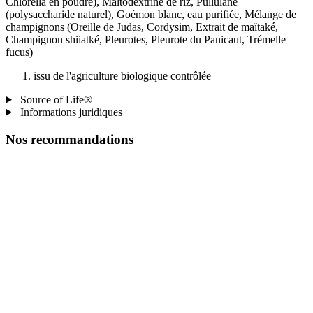
Chlorella en poudre), Maltodextrine de riz, Pullulane
(polysaccharide naturel), Goémon blanc, eau purifiée, Mélange de
champignons (Oreille de Judas, Cordysim, Extrait de maïtaké,
Champignon shiiatké, Pleurotes, Pleurote du Panicaut, Trémelle
fucus)
issu de l'agriculture biologique contrôlée
Source of Life®
Informations juridiques
Nos recommandations