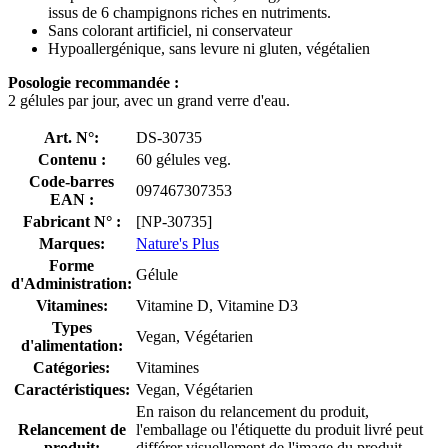
issus de 6 champignons riches en nutriments.
Sans colorant artificiel, ni conservateur
Hypoallergénique, sans levure ni gluten, végétalien
Posologie recommandée :
2 gélules par jour, avec un grand verre d'eau.
Art. N°:
DS-30735
Contenu :
60 gélules veg.
Code-barres
097467307353
EAN :
Fabricant N° :
[NP-30735]
Marques:
Nature's Plus
Forme
Gélule
d'Administration:
Vitamines:
Vitamine D, Vitamine D3
Types
Vegan, Végétarien
d'alimentation:
Catégories:
Vitamines
Caractéristiques:
Vegan, Végétarien
En raison du relancement du produit,
Relancement de
l'emballage ou l'étiquette du produit livré peut
produit:
différer visuellement de l'image du produit