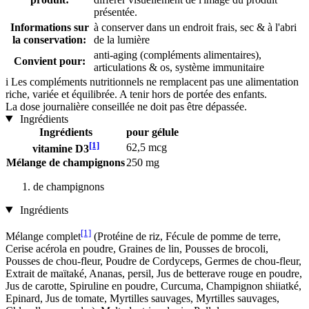
présentée.
Informations sur
à conserver dans un endroit frais, sec & à l'abri
la conservation:
de la lumière
anti-aging (compléments alimentaires),
Convient pour:
articulations & os, système immunitaire
i
Les compléments nutritionnels ne remplacent pas une alimentation
riche, variée et équilibrée. A tenir hors de portée des enfants.
La dose journalière conseillée ne doit pas être dépassée.
Ingrédients
Ingrédients
pour gélule
[1]
62,5 mcg
vitamine D3
Mélange de champignons
250 mg
de champignons
Ingrédients
[1]
Mélange complet
(Protéine de riz, Fécule de pomme de terre,
Cerise acérola en poudre, Graines de lin, Pousses de brocoli,
Pousses de chou-fleur, Poudre de Cordyceps, Germes de chou-fleur,
Extrait de maïtaké, Ananas, persil, Jus de betterave rouge en poudre,
Jus de carotte, Spiruline en poudre, Curcuma, Champignon shiiatké,
Epinard, Jus de tomate, Myrtilles sauvages, Myrtilles sauvages,