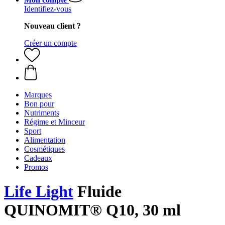
Identifiez-vous
Nouveau client ?
Créer un compte
Marques
Bon pour
Nutriments
Régime et Minceur
Sport
Alimentation
Cosmétiques
Cadeaux
Promos
Life Light
Fluide
QUINOMIT® Q10, 30 ml