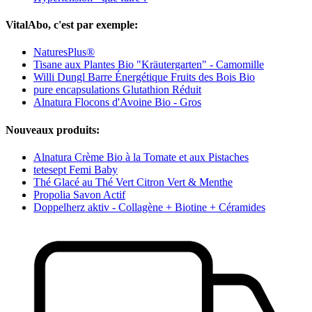
VitalAbo, c'est par exemple:
NaturesPlus®
Tisane aux Plantes Bio "Kräutergarten" - Camomille
Willi Dungl Barre Énergétique Fruits des Bois Bio
pure encapsulations Glutathion Réduit
Alnatura Flocons d'Avoine Bio - Gros
Nouveaux produits:
Alnatura Crème Bio à la Tomate et aux Pistaches
tetesept Femi Baby
Thé Glacé au Thé Vert Citron Vert & Menthe
Propolia Savon Actif
Doppelherz aktiv - Collagène + Biotine + Céramides