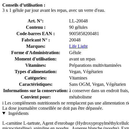
Conseils d’utilisation :
3 x 1 gélule par jour avant les repas, avec un verre d'eau.
Art. N°:
LL-20048
Contenu :
90 gélules
Code-barres EAN :
9005858200481
Fabricant N° :
20048
Marques:
Life Light
Forme d'Administration:
Gélule
Moment d'utilisation:
avant un repas
Vitamines:
Préparations multivitaminées
Types d'alimentation:
Vegan, Végétarien
Catégories:
Vitamines
Caractéristiques:
Sans OGM, Vegan, Végétarien
Informations sur la conservation:
à conserver dans un endroit frais,
Convient pour:
métabolisme
i
Les compléments nutritionnels ne remplacent pas une alimentation rich
La dose journalière conseillée ne doit pas être dépassée.
Ingrédients
L-carnitine L-tartrate, Agent d'enrobage (Hydroxypropylméthylcellulos
microcristalline), spiruline en poudre , Asperge blanche (poudre), Ex