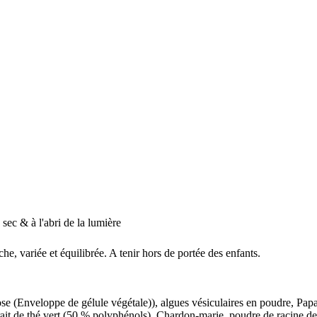
 sec & à l'abri de la lumière
e, variée et équilibrée. A tenir hors de portée des enfants.
e (Enveloppe de gélule végétale)), algues vésiculaires en poudre, Papaï
trait de thé vert (50 % polyphénols), Chardon-marie, poudre de racine 