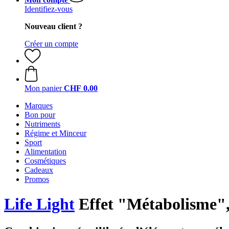
Identifiez-vous
Nouveau client ?
Créer un compte
Mon panier
CHF 0.00
Marques
Bon pour
Nutriments
Régime et Minceur
Sport
Alimentation
Cosmétiques
Cadeaux
Promos
Life Light
Effet "Métabolisme", 