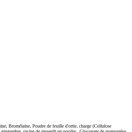
ne, Bromélaïne, Poudre de feuille d'ortie, charge (Cellulose
de gingembre, racine de pissenlit en poudre , Gluconate de manganèse,