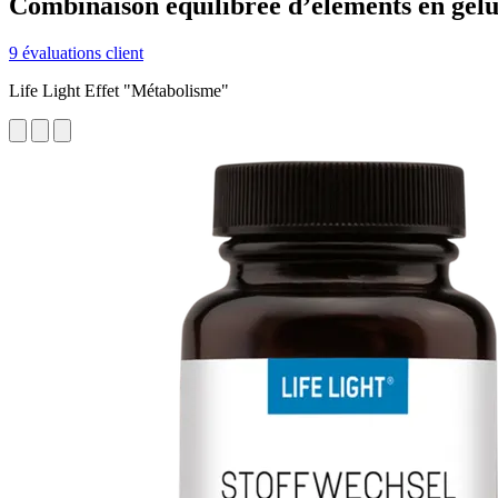
Combinaison équilibrée d’éléments en gélu
9 évaluations client
Life Light Effet "Métabolisme"