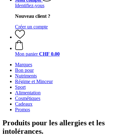
Identifiez-vous
Nouveau client ?
Créer un compte
Mon panier
CHF 0.00
Marques
Bon pour
Nutriments
Régime et Minceur
Sport
Alimentation
Cosmétiques
Cadeaux
Promos
Produits pour les allergies et les
intolérances.