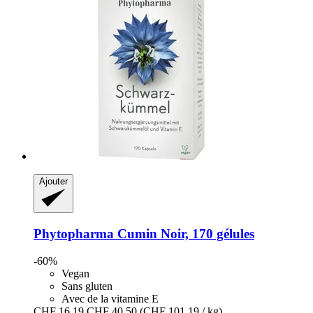
Ajouter
Phytopharma
Cumin Noir, 170 gélules
-60%
Vegan
Sans gluten
Avec de la vitamine E
CHF 16.19
CHF 40.50
(CHF 101.19 / kg)