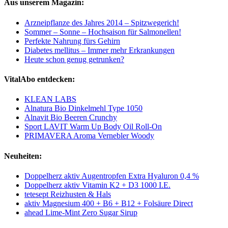
Aus unserem Magazin:
Arzneipflanze des Jahres 2014 – Spitzwegerich!
Sommer – Sonne – Hochsaison für Salmonellen!
Perfekte Nahrung fürs Gehirn
Diabetes mellitus – Immer mehr Erkrankungen
Heute schon genug getrunken?
VitalAbo entdecken:
KLEAN LABS
Alnatura Bio Dinkelmehl Type 1050
Alnavit Bio Beeren Crunchy
Sport LAVIT Warm Up Body Oil Roll-On
PRIMAVERA Aroma Vernebler Woody
Neuheiten:
Doppelherz aktiv Augentropfen Extra Hyaluron 0,4 %
Doppelherz aktiv Vitamin K2 + D3 1000 I.E.
tetesept Reizhusten & Hals
aktiv Magnesium 400 + B6 + B12 + Folsäure Direct
ahead Lime-Mint Zero Sugar Sirup