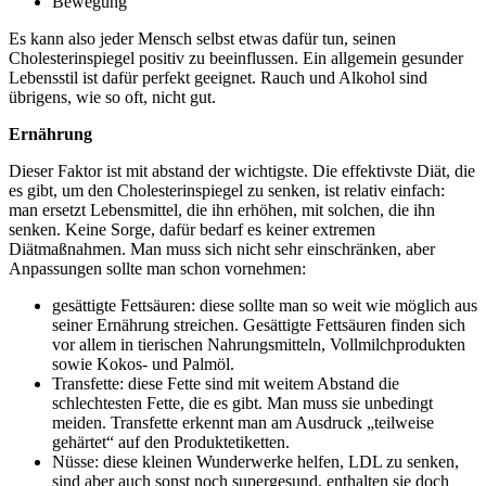
Bewegung
Es kann also jeder Mensch selbst etwas dafür tun, seinen
Cholesterinspiegel positiv zu beeinflussen. Ein allgemein gesunder
Lebensstil ist dafür perfekt geeignet. Rauch und Alkohol sind
übrigens, wie so oft, nicht gut.
Ernährung
Dieser Faktor ist mit abstand der wichtigste. Die effektivste Diät, die
es gibt, um den Cholesterinspiegel zu senken, ist relativ einfach:
man ersetzt Lebensmittel, die ihn erhöhen, mit solchen, die ihn
senken. Keine Sorge, dafür bedarf es keiner extremen
Diätmaßnahmen. Man muss sich nicht sehr einschränken, aber
Anpassungen sollte man schon vornehmen:
gesättigte Fettsäuren: diese sollte man so weit wie möglich aus
seiner Ernährung streichen. Gesättigte Fettsäuren finden sich
vor allem in tierischen Nahrungsmitteln, Vollmilchprodukten
sowie Kokos- und Palmöl.
Transfette: diese Fette sind mit weitem Abstand die
schlechtesten Fette, die es gibt. Man muss sie unbedingt
meiden. Transfette erkennt man am Ausdruck „teilweise
gehärtet“ auf den Produktetiketten.
Nüsse: diese kleinen Wunderwerke helfen, LDL zu senken,
sind aber auch sonst noch supergesund, enthalten sie doch