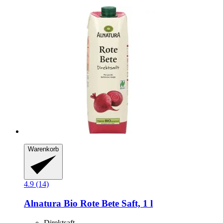
Warenkorb
4.9 (14)
Alnatura
Bio Rote Bete Saft, 1 l
Direktsaft