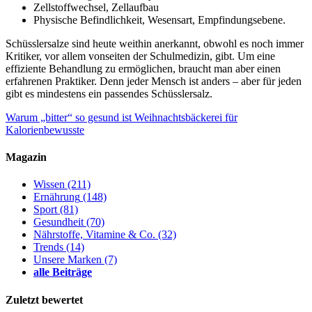
Zellstoffwechsel, Zellaufbau
Physische Befindlichkeit, Wesensart, Empfindungsebene.
Schüsslersalze sind heute weithin anerkannt, obwohl es noch immer
Kritiker, vor allem vonseiten der Schulmedizin, gibt. Um eine
effiziente Behandlung zu ermöglichen, braucht man aber einen
erfahrenen Praktiker. Denn jeder Mensch ist anders – aber für jeden
gibt es mindestens ein passendes Schüsslersalz.
Warum „bitter“ so gesund ist
Weihnachtsbäckerei für
Kalorienbewusste
Magazin
Wissen
(211)
Ernährung
(148)
Sport
(81)
Gesundheit
(70)
Nährstoffe, Vitamine & Co.
(32)
Trends
(14)
Unsere Marken
(7)
alle Beiträge
Zuletzt bewertet