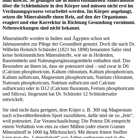
man lutscht. So gelangen die in ihnen enthaltenen Mineralstoffe
über die Schleimhäute in den Körper und müssen nicht erst im
Verdauungsprozess verarbeitet werden. Im Körper angelangt,
setzen die Mineralstoffe einen Reiz, auf den der Organismus
reagiert und eine Korrektur in Richtung Gesundung vornimmt.
Nebenwirkungen sind nicht bekannt.
Mineralstoffe werden in Indien und Ägypten schon seit
Jahrtausenden zur Pflege der Gesundheit genutzt. Doch die nach Dr.
Wilhelm Heinrich Schüssler (1821 bis 1898) benannten Salze sind
keine herkömmlichen Mineralstoffe, wie sie in Heilerden,
Basenmitteln und Nahrungsergänzungsmitteln enthalten sind. Das
Besondere an ihnen ist, dass sie potenziert sind – und zwar in D6
(Calcium phosphoricum, Kalium chloratum, Kalium phosphoricum,
Kalium sulfuricum, Magnesium phosphoricum, Natrium chloratum,
Natroum phosphoricum, Natrium sulfuricum und Calcium
sulfuricum) oder in D12 (Calcium fluoratum, Ferrum phosphoricum
und Silicea). Insgesamt hat Dr. Schüssler 12 Schüsslersalze
entwickelt.
Sie sind nicht dazu geeignet, dem Köper z. B. 300 mg Magnesium
nach schweißtreibendem Sport zuzuführen, dafür sind sie zu „fein“,
weil potenziert. Zur Veranschaulichung: Die Potenz D6 entspricht
einem Verhältnis von eins zu einer Million (oder einem Gramm
Mineralstoff in 1000 kg Milchzucker). Mit diesen feinen Stoffen
kann man die „Lebendigkeit“ von Zellen verbessern und in die