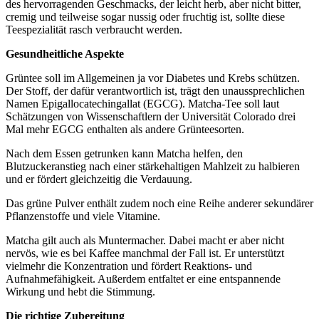
des hervorragenden Geschmacks, der leicht herb, aber nicht bitter,
cremig und teilweise sogar nussig oder fruchtig ist, sollte diese
Teespezialität rasch verbraucht werden.
Gesundheitliche Aspekte
Grüntee soll im Allgemeinen ja vor Diabetes und Krebs schützen.
Der Stoff, der dafür verantwortlich ist, trägt den unaussprechlichen
Namen Epigallocatechingallat (EGCG). Matcha-Tee soll laut
Schätzungen von Wissenschaftlern der Universität Colorado drei
Mal mehr EGCG enthalten als andere Grünteesorten.
Nach dem Essen getrunken kann Matcha helfen, den
Blutzuckeranstieg nach einer stärkehaltigen Mahlzeit zu halbieren
und er fördert gleichzeitig die Verdauung.
Das grüne Pulver enthält zudem noch eine Reihe anderer sekundärer
Pflanzenstoffe und viele Vitamine.
Matcha gilt auch als Muntermacher. Dabei macht er aber nicht
nervös, wie es bei Kaffee manchmal der Fall ist. Er unterstützt
vielmehr die Konzentration und fördert Reaktions- und
Aufnahmefähigkeit. Außerdem entfaltet er eine entspannende
Wirkung und hebt die Stimmung.
Die richtige Zubereitung