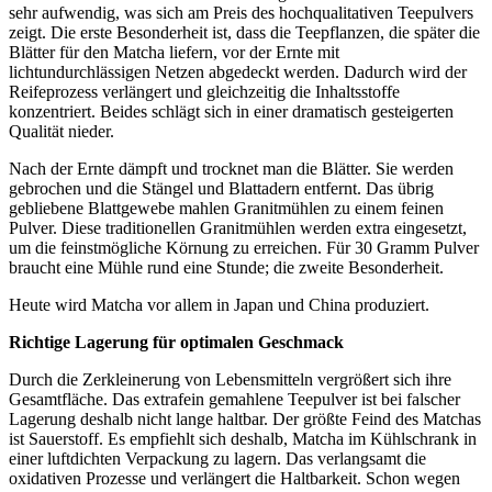
sehr aufwendig, was sich am Preis des hochqualitativen Teepulvers
zeigt. Die erste Besonderheit ist, dass die Teepflanzen, die später die
Blätter für den Matcha liefern, vor der Ernte mit
lichtundurchlässigen Netzen abgedeckt werden. Dadurch wird der
Reifeprozess verlängert und gleichzeitig die Inhaltsstoffe
konzentriert. Beides schlägt sich in einer dramatisch gesteigerten
Qualität nieder.
Nach der Ernte dämpft und trocknet man die Blätter. Sie werden
gebrochen und die Stängel und Blattadern entfernt. Das übrig
gebliebene Blattgewebe mahlen Granitmühlen zu einem feinen
Pulver. Diese traditionellen Granitmühlen werden extra eingesetzt,
um die feinstmögliche Körnung zu erreichen. Für 30 Gramm Pulver
braucht eine Mühle rund eine Stunde; die zweite Besonderheit.
Heute wird Matcha vor allem in Japan und China produziert.
Richtige Lagerung für optimalen Geschmack
Durch die Zerkleinerung von Lebensmitteln vergrößert sich ihre
Gesamtfläche. Das extrafein gemahlene Teepulver ist bei falscher
Lagerung deshalb nicht lange haltbar. Der größte Feind des Matchas
ist Sauerstoff. Es empfiehlt sich deshalb, Matcha im Kühlschrank in
einer luftdichten Verpackung zu lagern. Das verlangsamt die
oxidativen Prozesse und verlängert die Haltbarkeit. Schon wegen