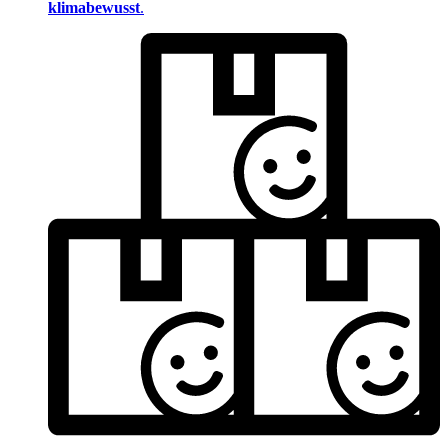
klimabewusst
.