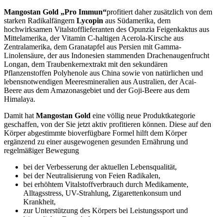
Mangostan Gold „Pro Immun“
profitiert daher zusätzlich von dem
starken Radikalfängern
Lycopin
aus Südamerika, dem
hochwirksamen Vitalstofflieferanten des Opunzia Feigenkaktus aus
Mittelamerika, der Vitamin C-haltigen Acerola-Kirsche aus
Zentralamerika, dem Granatapfel aus Persien mit Gamma-
Linolensäure, der aus Indonesien stammenden Drachenaugenfrucht
Longan, dem Traubenkernextrakt mit den sekundären
Pflanzenstoffen Polyhenole aus China sowie von natürlichen und
lebensnotwendigen Meeresmineralien aus Australien, der Acai-
Beere aus dem Amazonasgebiet und der Goji-Beere aus dem
Himalaya.
Damit hat
Mangostan Gold
eine völlig neue Produktkategorie
geschaffen, von der Sie jetzt aktiv profitieren können. Diese auf den
Körper abgestimmte bioverfügbare Formel hilft dem Körper
ergänzend zu einer ausgewogenen gesunden Ernährung und
regelmäßiger Bewegung
bei der Verbesserung der aktuellen Lebensqualität,
bei der Neutralisierung von Feien Radikalen,
bei erhöhtem Vitalstoffverbrauch durch Medikamente,
Alltagsstress, UV-Strahlung, Zigarettenkonsum und
Krankheit,
zur Unterstützung des Körpers bei Leistungssport und