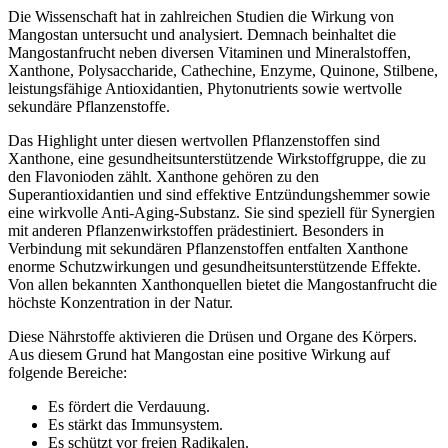
Die Wissenschaft hat in zahlreichen Studien die Wirkung von
Mangostan untersucht und analysiert. Demnach beinhaltet die
Mangostanfrucht neben diversen Vitaminen und Mineralstoffen,
Xanthone, Polysaccharide, Cathechine, Enzyme, Quinone, Stilbene,
leistungsfähige Antioxidantien, Phytonutrients sowie wertvolle
sekundäre Pflanzenstoffe.
Das Highlight unter diesen wertvollen Pflanzenstoffen sind
Xanthone, eine gesundheitsunterstützende Wirkstoffgruppe, die zu
den Flavonioden zählt. Xanthone gehören zu den
Superantioxidantien und sind effektive Entzündungshemmer sowie
eine wirkvolle Anti-Aging-Substanz. Sie sind speziell für Synergien
mit anderen Pflanzenwirkstoffen prädestiniert. Besonders in
Verbindung mit sekundären Pflanzenstoffen entfalten Xanthone
enorme Schutzwirkungen und gesundheitsunterstützende Effekte.
Von allen bekannten Xanthonquellen bietet die Mangostanfrucht die
höchste Konzentration in der Natur.
Diese Nährstoffe aktivieren die Drüsen und Organe des Körpers.
Aus diesem Grund hat Mangostan eine positive Wirkung auf
folgende Bereiche:
Es fördert die Verdauung.
Es stärkt das Immunsystem.
Es schützt vor freien Radikalen.