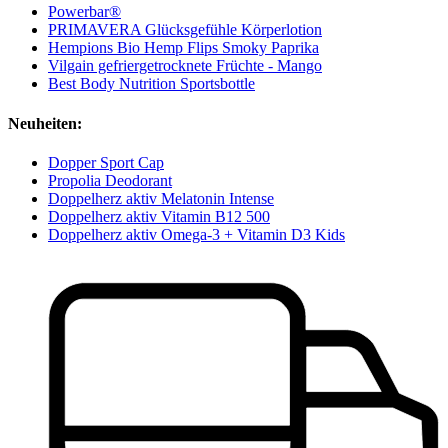
Powerbar®
PRIMAVERA Glücksgefühle Körperlotion
Hempions Bio Hemp Flips Smoky Paprika
Vilgain gefriergetrocknete Früchte - Mango
Best Body Nutrition Sportsbottle
Neuheiten:
Dopper Sport Cap
Propolia Deodorant
Doppelherz aktiv Melatonin Intense
Doppelherz aktiv Vitamin B12 500
Doppelherz aktiv Omega-3 + Vitamin D3 Kids