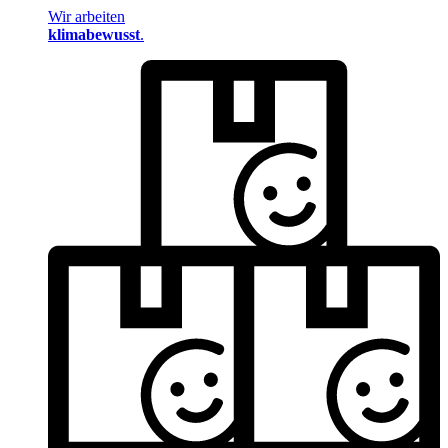
Wir arbeiten
klimabewusst
.