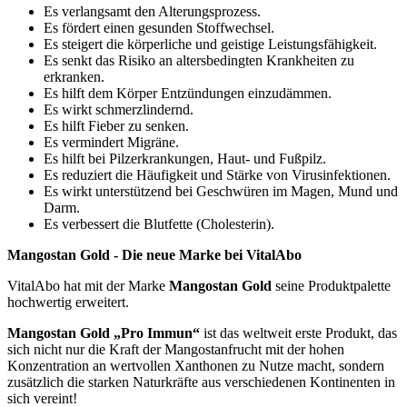
Es verlangsamt den Alterungsprozess.
Es fördert einen gesunden Stoffwechsel.
Es steigert die körperliche und geistige Leistungsfähigkeit.
Es senkt das Risiko an altersbedingten Krankheiten zu
erkranken.
Es hilft dem Körper Entzündungen einzudämmen.
Es wirkt schmerzlindernd.
Es hilft Fieber zu senken.
Es vermindert Migräne.
Es hilft bei Pilzerkrankungen, Haut- und Fußpilz.
Es reduziert die Häufigkeit und Stärke von Virusinfektionen.
Es wirkt unterstützend bei Geschwüren im Magen, Mund und
Darm.
Es verbessert die Blutfette (Cholesterin).
Mangostan Gold - Die neue Marke bei VitalAbo
VitalAbo hat mit der Marke
Mangostan Gold
seine Produktpalette
hochwertig erweitert.
Mangostan Gold „Pro Immun“
ist das weltweit erste Produkt, das
sich nicht nur die Kraft der Mangostanfrucht mit der hohen
Konzentration an wertvollen Xanthonen zu Nutze macht, sondern
zusätzlich die starken Naturkräfte aus verschiedenen Kontinenten in
sich vereint!