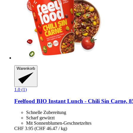
Warenkorb
1.0 (1)
Feelfood
BIO Instant Lunch -​ Chili Sin Carne, 8
Schnelle Zubereitung
Scharf gewürzt
Mit Sonnenblumen-Geschnetzeltes
CHF 3.95
(CHF 46.47 / kg)