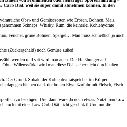
n Diäten von Prominenten oder neuartiger Sporternährung –
ow Carb Diät, weil sie super damit abnehmen können. In den
hydratreiche Obst- und Gemüsesorten wie Erbsen, Bohnen, Mais,
ausgenommen Schnaps, Whisky, Rum, die keinerlei Kohlehydrate
cchini, Fenchel, grüne Bohnen, Spargel… Man muss schließlich ja auch
chte (Zuckergehalt!) noch Gemüse zuließ.
n gezählt werden und satt wird man auch. Der Heißhunger auf
 Ohne Willensstärke wird man diese Diät sicher nicht durchhalten
nach. Der Grund: Sobald der Kohlenhydratspeicher im Körper
skeln dagegen bleiben dank der hohen Eiweißzufuhr mit Fleisch, Fisch
d sportlich zu betätigen. Und dann wäre da noch etwas: Nutzt man Low
ch auch mit einer Low Carb Diät nicht geschützt! Und nur die