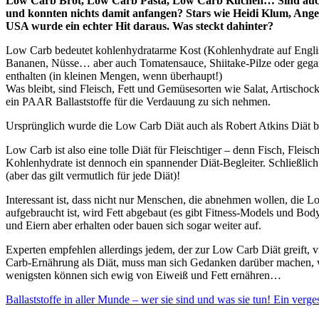
Low Carb Brot, Low Carb Pasta, Low Carb Kuchen… Sind auch 
und konnten nichts damit anfangen? Stars wie Heidi Klum, Ange
USA wurde ein echter Hit daraus. Was steckt dahinter?
Low Carb bedeutet kohlenhydratarme Kost (Kohlenhydrate auf Englis
Bananen, Nüsse… aber auch Tomatensauce, Shiitake-Pilze oder gega
enthalten (in kleinen Mengen, wenn überhaupt!)
Was bleibt, sind Fleisch, Fett und Gemüsesorten wie Salat, Artischo
ein PAAR Ballaststoffe für die Verdauung zu sich nehmen.
Ursprünglich wurde die Low Carb Diät auch als Robert Atkins Diät b
Low Carb ist also eine tolle Diät für Fleischtiger – denn Fisch, Fle
Kohlenhydrate ist dennoch ein spannender Diät-Begleiter. Schließlic
(aber das gilt vermutlich für jede Diät)!
Interessant ist, dass nicht nur Menschen, die abnehmen wollen, die 
aufgebraucht ist, wird Fett abgebaut (es gibt Fitness-Models und Bod
und Eiern aber erhalten oder bauen sich sogar weiter auf.
Experten empfehlen allerdings jedem, der zur Low Carb Diät greift, 
Carb-Ernährung als Diät, muss man sich Gedanken darüber machen, wa
wenigsten können sich ewig von Eiweiß und Fett ernähren…
Ballaststoffe in aller Munde – wer sie sind und was sie tun!
Ein verge