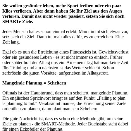
Sie wollen gesünder leben, mehr Sport treiben oder ein paar
Kilos verlieren. Aber dann haben Sie Ihr Ziel aus den Augen
verloren. Damit das nicht wieder passiert, setzen Sie sich doch
SMARTe Ziele.
Jeder Mensch hat es schon einmal erlebt. Man nimmt sich etwas vor,
setzt sich ein Ziel. Dann tut man alles dafür, es zu errreichen. Eine
Zeit lang.
Egal ob es nun die Erreichung eines Fitnessziels ist, Gewichtsverlust
oder ein gesünderes Leben - es ist nicht immer so einfach. Früher
oder später holt der Alltag uns ein. An einem Tag hat man keine Zeit
fürs Training und am nächsten ist das Wetter schlecht. Schon
zerbröseln die guten Vorsätze, aufgerieben im Alltagstrott.
Mangelnde Planung = Scheitern
Oftmals ist der Hauptgrund, dass man scheitert, mangelnde Planung.
Ein englisches Sprichwort bringt es auf den Punkt: „Failing to plan
is planning to fail.“ Verabsäumt man es, die Erreichung seiner Ziele
ordentlich zu planen, dann plant man sein Scheitern.
Die gute Nachricht ist, dass es schon eine Methode gibt, um seine
Ziele zu planen - die SMART-Methode. Jeder Buchstabe steht dabei
für einen Eckpfeiler der Planung.