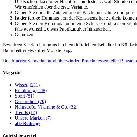
Die Kichererbsen über Nacht für mindestens zwölf Stunden ein
Wir empfehlen aber die erste Variante.
Geben Sie nun alle Zutaten in eine Küchenmaschine und püriere
Ist der fertige Hummus von der Konsistenz her zu dick, können
Geben Sie den Hummus nun in eine Schüssel und kosten Sie ih
falls gewünscht, etwas Paprikapulver hinzugeben.
Genießen
Bewahren Sie den Hummus in einem luftdichten Behälter im Kühlschrank
Dann hält er etwa drei Monate lang.
Den inneren Schweinehund überwinden
Protein: essentieller Bauste
Magazin
Wissen
(211)
Ernährung
(148)
Sport
(81)
Gesundheit
(70)
Nährstoffe, Vitamine & Co.
(32)
Trends
(14)
Unsere Marken
(7)
alle Beiträge
Zuletzt bewertet