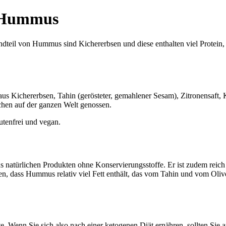
r Hummus
dteil von Hummus sind Kichererbsen und diese enthalten viel Protein,
s Kichererbsen, Tahin (gerösteter, gemahlener Sesam), Zitronensaft, 
chen auf der ganzen Welt genossen.
utenfrei und vegan.
s natürlichen Produkten ohne Konservierungsstoffe. Er ist zudem reich 
n, dass Hummus relativ viel Fett enthält, das vom Tahin und vom Oliv
e. Wenn Sie sich also nach einer ketogenen Diät ernähren, sollten Sie