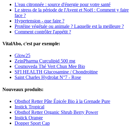
L'eau citronnée : source d'énergie pour votre santé
Le stress de la période de l'Avent et Noël : Comment y faire
face ?
Hypertension - que faire ?
Protéine végétale ou animale ? Laquelle est la meilleure ?
Comment contrôler l'appétit ?
VitalAbo, c'est par exemple:
Glow25
ZeinPharma Curculipid 500 mg
Cosmoveda Thé Vert Chun Mee Bio
SFI HEALTH Glucosamine / Chondroïtine
Saint Charles Hydrolat N°7 - Rose
Nouveaux produits:
Obsthof Retter Pâte Épicée Bio à la Grenade Pure
Instick Tropical
Obsthof Retter Organic Shrub Berry Power
Instick Orange
Dopper Sport Cap