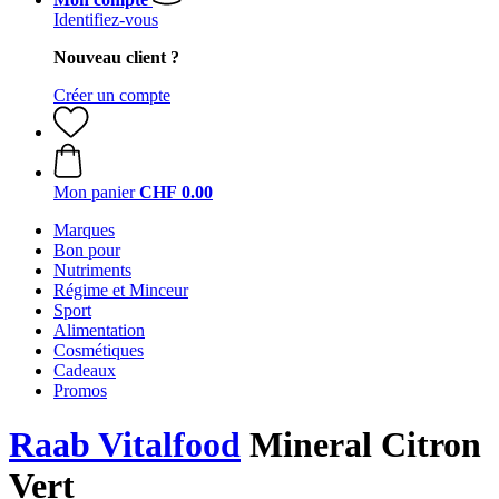
Identifiez-vous
Nouveau client ?
Créer un compte
Mon panier
CHF 0.00
Marques
Bon pour
Nutriments
Régime et Minceur
Sport
Alimentation
Cosmétiques
Cadeaux
Promos
Raab Vitalfood
Mineral Citron
Vert