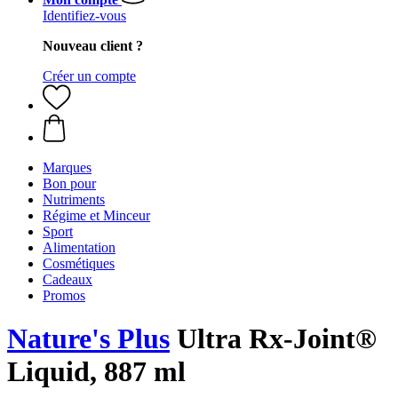
Identifiez-vous
Nouveau client ?
Créer un compte
Marques
Bon pour
Nutriments
Régime et Minceur
Sport
Alimentation
Cosmétiques
Cadeaux
Promos
Nature's Plus
Ultra Rx-Joint®
Liquid, 887 ml