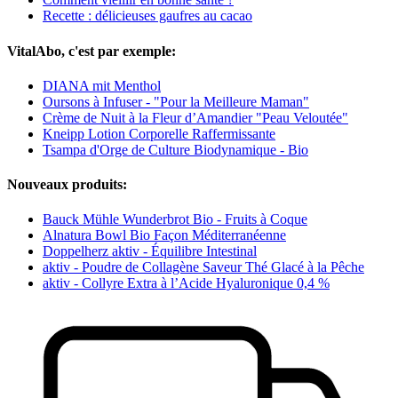
Recette : délicieuses gaufres au cacao
VitalAbo, c'est par exemple:
DIANA mit Menthol
Oursons à Infuser - "Pour la Meilleure Maman"
Crème de Nuit à la Fleur d’Amandier "Peau Veloutée"
Kneipp Lotion Corporelle Raffermissante
Tsampa d'Orge de Culture Biodynamique - Bio
Nouveaux produits:
Bauck Mühle Wunderbrot Bio - Fruits à Coque
Alnatura Bowl Bio Façon Méditerranéenne
Doppelherz aktiv - Équilibre Intestinal
aktiv - Poudre de Collagène Saveur Thé Glacé à la Pêche
aktiv - Collyre Extra à l’Acide Hyaluronique 0,4 %