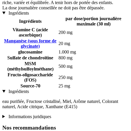
riche, variée et équilibrée. A tenir hors de portée des enfants.
La dose journalière conseillée ne doit pas être dépassée.
Ingrédients
par dose/portion journalière
Ingrédients
maximale (30 ml)
Vitamine C (acide
200 mg
ascorbique)
Manganèse (sous forme de
20 mg
glycinate)
glucosamine
1.000 mg
Sulfate de chondroïtine
800 mg
MSM
500 mg
(méthylsulfoylméthane)
Fructo-oligosaccharide
250 mg
(FOS)
Source-70
25 mg
Ingrédients
eau purifiée, Fructose cristallisé, Miel, Arôme naturel, Colorant
naturel, Acide citrique, Xanthane (E415)
Informations juridiques
Nos recommandations