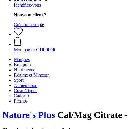
Identifiez-vous
Nouveau client ?
Créer un compte
Mon panier
CHF 0.00
Marques
Bon pour
Nutriments
Régime et Minceur
Sport
Alimentation
Cosmétiques
Cadeaux
Promos
Nature's Plus
Cal/Mag Citrate - 