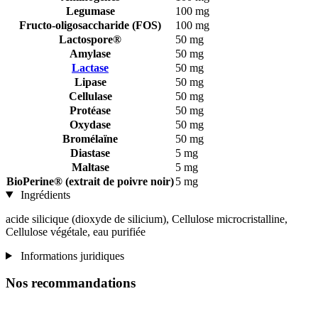
Legumase
100 mg
Fructo-oligosaccharide (FOS)
100 mg
Lactospore®
50 mg
Amylase
50 mg
Lactase
50 mg
Lipase
50 mg
Cellulase
50 mg
Protéase
50 mg
Oxydase
50 mg
Bromélaïne
50 mg
Diastase
5 mg
Maltase
5 mg
BioPerine® (extrait de poivre noir)
5 mg
Ingrédients
acide silicique (dioxyde de silicium), Cellulose microcristalline,
Cellulose végétale, eau purifiée
Informations juridiques
Nos recommandations