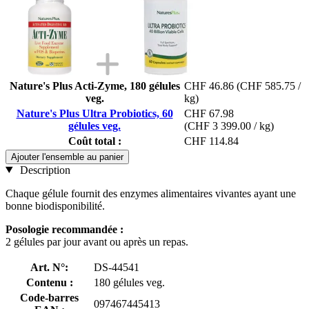
Nature's Plus Acti-Zyme, 180 gélules
CHF 46.86
(CHF 585.75 /
veg.
kg)
Nature's Plus Ultra Probiotics, 60
CHF 67.98
gélules veg.
(CHF 3 399.00 / kg)
Coût total :
CHF 114.84
Ajouter l'ensemble au panier
Description
Chaque gélule fournit des enzymes alimentaires vivantes ayant une
bonne biodisponibilité.
Posologie recommandée :
2 gélules par jour avant ou après un repas.
Art. N°:
DS-44541
Contenu :
180 gélules veg.
Code-barres
097467445413