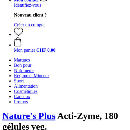
Identifiez-vous
Nouveau client ?
Créer un compte
Mon panier
CHF 0.00
Marques
Bon pour
Nutriments
Régime et Minceur
Sport
Alimentation
Cosmétiques
Cadeaux
Promos
Nature's Plus
Acti-Zyme, 180
gélules veg.