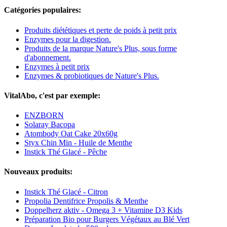
Catégories populaires:
Produits diététiques et perte de poids à petit prix
Enzymes pour la digestion.
Produits de la marque Nature's Plus, sous forme
d'abonnement.
Enzymes à petit prix
Enzymes & probiotiques de Nature's Plus.
VitalAbo, c'est par exemple:
ENZBORN
Solaray Bacopa
Atombody Oat Cake 20x60g
Styx Chin Min - Huile de Menthe
Instick Thé Glacé - Pêche
Nouveaux produits:
Instick Thé Glacé - Citron
Propolia Dentifrice Propolis & Menthe
Doppelherz aktiv - Omega 3 + Vitamine D3 Kids
Préparation Bio pour Burgers Végétaux au Blé Vert