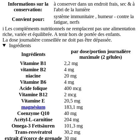
Informations sur la
à conserver dans un endroit frais, sec & à
conservation:
l'abri de la lumière
système immunitaire , humeur - contre la
Convient pour:
fatigue, nerfs
i
Les compléments nutritionnels ne remplacent pas une alimentation
riche, variée et équilibrée. A tenir hors de portée des enfants.
La dose journalière conseillée ne doit pas être dépassée.
Ingrédients
par dose/portion journalière
Ingrédients
maximale (2 gélules)
Vitamine B1
2,2 mg
vitamine B2
4 mg
niacine
20 mg
Vitamine B6
4 mg
Acide folique
400 mcg
Vitamine B12
2 mcg
Vitamine E
20,5 mg
magnésium
183,1 mg
Coenzyme Q10
40 mg
Acétyl-L-carnitine
204 mg
Omega-3 Fettsäuren
101,3 mg
Trans-resvératrol
30,2 mg
extrait d'écorce de grenade
30 mg