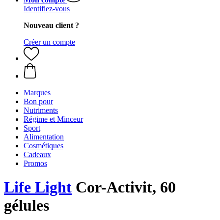
Identifiez-vous
Nouveau client ?
Créer un compte
Marques
Bon pour
Nutriments
Régime et Minceur
Sport
Alimentation
Cosmétiques
Cadeaux
Promos
Life Light
Cor-Activit, 60
gélules