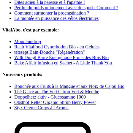
Dites adieu à la paresse et à l'apathie !
Perdre du poids uniquement avec du sport : Comment ?
Comment surmonter la procrastination ?
La montée en puissance des vélos électriques
VitalAbo, c'est par exemple:
Mountaindrop
Raab Vitalfood Cynorhodon Bio - en Gélules
tetesept Bain-Douche "Régénération"
Willi Dungl Barre Énergétique Fruits des Bois Bio
Bake Affair Infusion en Sachet - A Little Thank You
Nouveaux produits:
Bouchée aux Fruits à la Mangue et aux Noix de Cajou Bio
Thé Glacé au Thé Vert Citron Vert & Menthe
Doppelherz aktiv - Glucosamine 1000
Obsthof Retter Organic Shrub Berry Power
Styx Crème Corps à l'Aronia