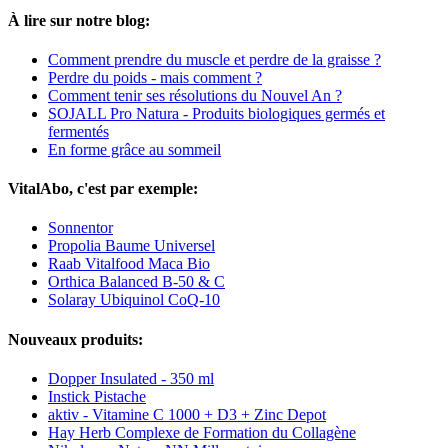
À lire sur notre blog:
Comment prendre du muscle et perdre de la graisse ?
Perdre du poids - mais comment ?
Comment tenir ses résolutions du Nouvel An ?
SOJALL Pro Natura - Produits biologiques germés et
fermentés
En forme grâce au sommeil
VitalAbo, c'est par exemple:
Sonnentor
Propolia Baume Universel
Raab Vitalfood Maca Bio
Orthica Balanced B-50 & C
Solaray Ubiquinol CoQ-10
Nouveaux produits:
Dopper Insulated - 350 ml
Instick Pistache
aktiv - Vitamine C 1000 + D3 + Zinc Depot
Hay Herb Complexe de Formation du Collagène