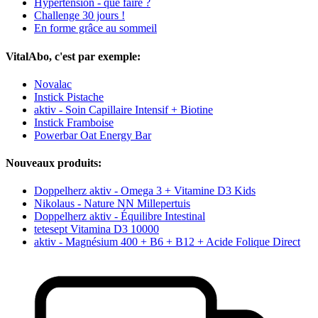
Hypertension - que faire ?
Challenge 30 jours !
En forme grâce au sommeil
VitalAbo, c'est par exemple:
Novalac
Instick Pistache
aktiv - Soin Capillaire Intensif + Biotine
Instick Framboise
Powerbar Oat Energy Bar
Nouveaux produits:
Doppelherz aktiv - Omega 3 + Vitamine D3 Kids
Nikolaus - Nature NN Millepertuis
Doppelherz aktiv - Équilibre Intestinal
tetesept Vitamina D3 10000
aktiv - Magnésium 400 + B6 + B12 + Acide Folique Direct