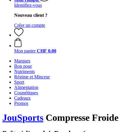
Identifiez-vous
Nouveau client ?
Créer un compte
Mon panier
CHF 0.00
Marques
Bon pour
Nutriments
Régime et Minceur
Sport
Alimentation
Cosmétiques
Cadeaux
Promos
JouSports
Compresse Froide