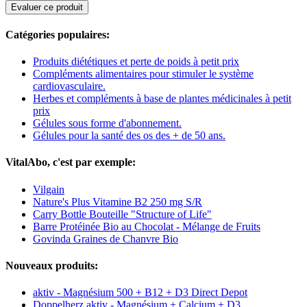
Evaluer ce produit
Catégories populaires:
Produits diététiques et perte de poids à petit prix
Compléments alimentaires pour stimuler le système
cardiovasculaire.
Herbes et compléments à base de plantes médicinales à petit
prix
Gélules sous forme d'abonnement.
Gélules pour la santé des os des + de 50 ans.
VitalAbo, c'est par exemple:
Vilgain
Nature's Plus Vitamine B2 250 mg S/R
Carry Bottle Bouteille "Structure of Life"
Barre Protéinée Bio au Chocolat - Mélange de Fruits
Govinda Graines de Chanvre Bio
Nouveaux produits:
aktiv - Magnésium 500 + B12 + D3 Direct Depot
Doppelherz aktiv - Magnésium + Calcium + D3