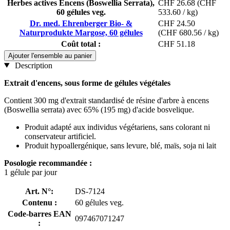
Herbes actives Encens (Boswellia Serrata),
CHF 26.68
(CHF
60 gélules veg.
533.60 / kg)
Dr. med. Ehrenberger Bio- &
CHF 24.50
Naturprodukte Margose, 60 gélules
(CHF 680.56 / kg)
Coût total :
CHF 51.18
Ajouter l'ensemble au panier
Description
Extrait d'encens, sous forme de gélules végétales
Contient 300 mg d'extrait standardisé de résine d'arbre à encens
(Boswellia serrata) avec 65% (195 mg) d'acide bosvelique.
Produit adapté aux individus végétariens, sans colorant ni
conservateur artificiel.
Produit hypoallergénique, sans levure, blé, maïs, soja ni lait
Posologie recommandée :
1 gélule par jour
Art. N°:
DS-7124
Contenu :
60 gélules veg.
Code-barres EAN
097467071247
: