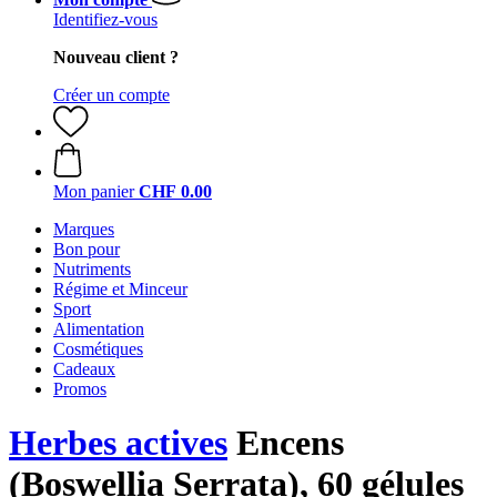
Identifiez-vous
Nouveau client ?
Créer un compte
Mon panier
CHF 0.00
Marques
Bon pour
Nutriments
Régime et Minceur
Sport
Alimentation
Cosmétiques
Cadeaux
Promos
Herbes actives
Encens
(Boswellia Serrata), 60 gélules