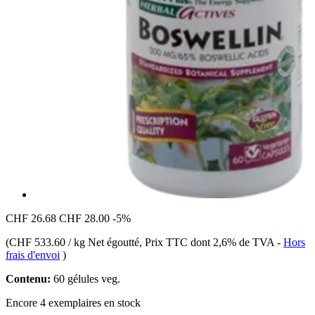
CHF 26.68
CHF 28.00
-5%
(
CHF 533.60 / kg Net égoutté
, Prix TTC dont 2,6% de TVA
-
Hors
frais d'envoi
)
Contenu:
60 gélules veg.
Encore 4 exemplaires en stock