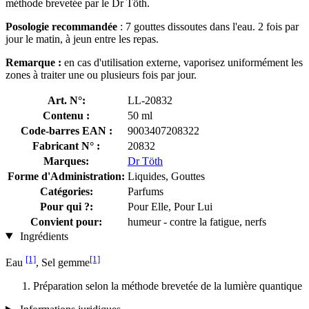
méthode brevetée par le Dr Töth.
Posologie recommandée
: 7 gouttes dissoutes dans l'eau. 2 fois par
jour le matin, à jeun entre les repas.
Remarque :
en cas d'utilisation externe, vaporisez uniformément les
zones à traiter une ou plusieurs fois par jour.
Art. N°:
LL-20832
Contenu :
50 ml
Code-barres EAN :
9003407208322
Fabricant N° :
20832
Marques:
Dr Töth
Forme d'Administration:
Liquides, Gouttes
Catégories:
Parfums
Pour qui ?:
Pour Elle, Pour Lui
Convient pour:
humeur - contre la fatigue, nerfs
Ingrédients
[1]
[1]
Eau
, Sel gemme
Préparation selon la méthode brevetée de la lumière quantique