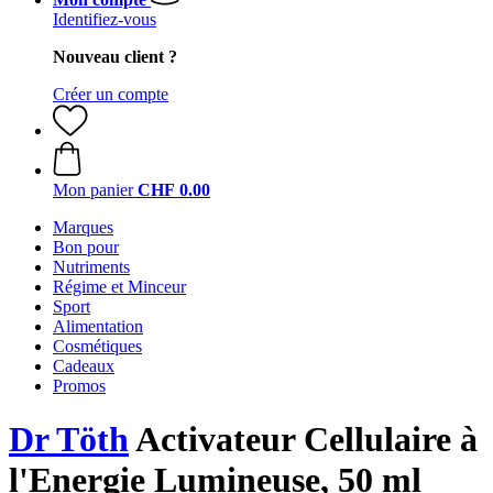
Identifiez-vous
Nouveau client ?
Créer un compte
Mon panier
CHF 0.00
Marques
Bon pour
Nutriments
Régime et Minceur
Sport
Alimentation
Cosmétiques
Cadeaux
Promos
Dr Töth
Activateur Cellulaire à
l'Energie Lumineuse, 50 ml