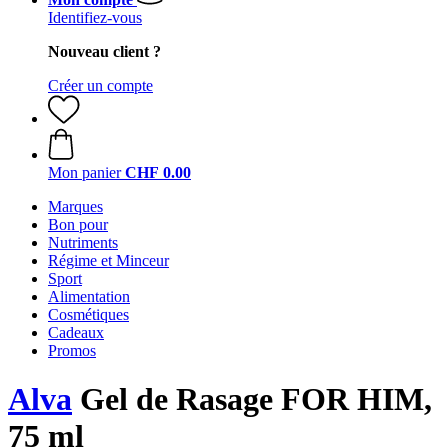
Identifiez-vous
Nouveau client ?
Créer un compte
Mon panier
CHF 0.00
Marques
Bon pour
Nutriments
Régime et Minceur
Sport
Alimentation
Cosmétiques
Cadeaux
Promos
Alva
Gel de Rasage FOR HIM,
75 ml