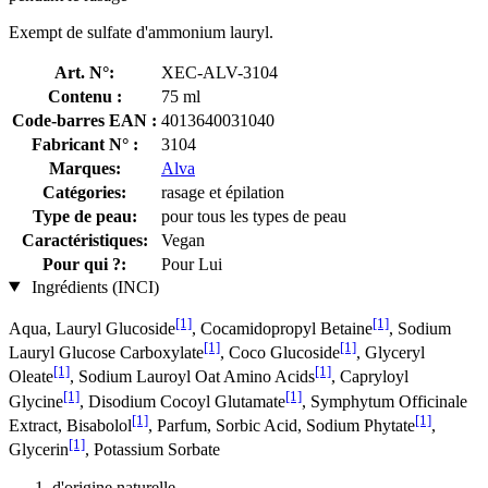
Exempt de sulfate d'ammonium lauryl.
Art. N°:
XEC-ALV-3104
Contenu :
75 ml
Code-barres EAN :
4013640031040
Fabricant N° :
3104
Marques:
Alva
Catégories:
rasage et épilation
Type de peau:
pour tous les types de peau
Caractéristiques:
Vegan
Pour qui ?:
Pour Lui
Ingrédients (INCI)
[1]
[1]
Aqua, Lauryl Glucoside
, Cocamidopropyl Betaine
, Sodium
[1]
[1]
Lauryl Glucose Carboxylate
, Coco Glucoside
, Glyceryl
[1]
[1]
Oleate
, Sodium Lauroyl Oat Amino Acids
, Capryloyl
[1]
[1]
Glycine
, Disodium Cocoyl Glutamate
, Symphytum Officinale
[1]
[1]
Extract, Bisabolol
, Parfum, Sorbic Acid, Sodium Phytate
,
[1]
Glycerin
, Potassium Sorbate
d'origine naturelle