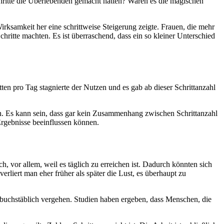
chritte die Überlebenden gemacht hatten? Waren es die magischen
irksamkeit her eine schrittweise Steigerung zeigte. Frauen, die mehr
chritte machten. Es ist überraschend, dass ein so kleiner Unterschied
en pro Tag stagnierte der Nutzen und es gab ab dieser Schrittanzahl
ten. Es kann sein, dass gar kein Zusammenhang zwischen Schrittanzahl
e Ergebnisse beeinflussen können.
h, vor allem, weil es täglich zu erreichen ist. Dadurch könnten sich
erliert man eher früher als später die Lust, es überhaupt zu
n buchstäblich vergehen. Studien haben ergeben, dass Menschen, die