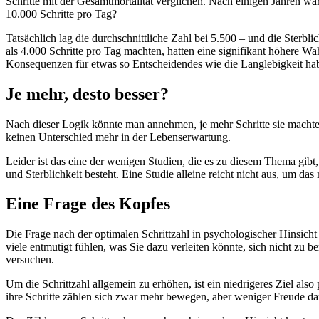
Schritte mit der Gesamtmortalität verglichen. Nach einigen Jahren w
10.000 Schritte pro Tag?
Tatsächlich lag die durchschnittliche Zahl bei 5.500 – und die Sterbl
als 4.000 Schritte pro Tag machten, hatten eine signifikant höhere Wah
Konsequenzen für etwas so Entscheidendes wie die Langlebigkeit ha
Je mehr, desto besser?
Nach dieser Logik könnte man annehmen, je mehr Schritte sie machten,
keinen Unterschied mehr in der Lebenserwartung.
Leider ist das eine der wenigen Studien, die es zu diesem Thema gibt
und Sterblichkeit besteht. Eine Studie alleine reicht nicht aus, um das
Eine Frage des Kopfes
Die Frage nach der optimalen Schrittzahl in psychologischer Hinsicht i
viele entmutigt fühlen, was Sie dazu verleiten könnte, sich nicht zu 
versuchen.
Um die Schrittzahl allgemein zu erhöhen, ist ein niedrigeres Ziel al
ihre Schritte zählen sich zwar mehr bewegen, aber weniger Freude da