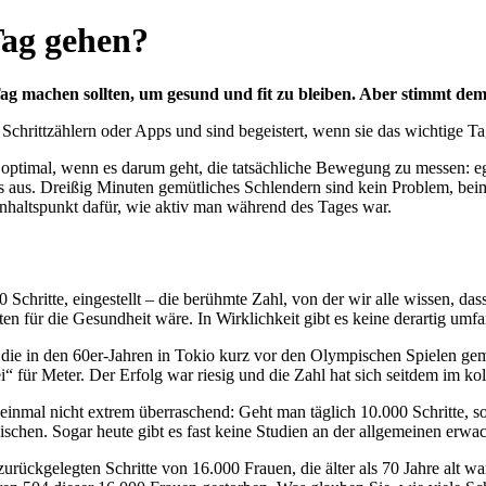
Tag gehen?
 Tag machen sollten, um gesund und fit zu bleiben. Aber stimmt de
Schrittzählern oder Apps und sind begeistert, wenn sie das wichtige Ta
cht optimal, wenn es darum geht, die tatsächliche Bewegung zu messen: eg
nders aus. Dreißig Minuten gemütliches Schlendern sind kein Problem, be
nhaltspunkt dafür, wie aktiv man während des Tages war.
 Schritte, eingestellt – die berühmte Zahl, von der wir alle wissen, da
sten für die Gesundheit wäre. In Wirklichkeit gibt es keine derartig um
ie in den 60er-Jahren in Tokio kurz vor den Olympischen Spielen gem
 für Meter. Der Erfolg war riesig und die Zahl hat sich seitdem im kol
einmal nicht extrem überraschend: Geht man täglich 10.000 Schritte, so 
ischen. Sogar heute gibt es fast keine Studien an der allgemeinen erw
h zurückgelegten Schritte von 16.000 Frauen, die älter als 70 Jahre al