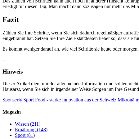
Das Zählen von Schritten kann auch noch in anderer Hinsicht kontraprod
erledigt für diesen Tag. Man macht dann sozusagen nur mehr das Minim
Fazit
Zählen Sie Ihre Schritte, wenn Sie sich dadurch regelmäßiger aufraff
eingebrannt hat. Setzen Sie Ihre Ziele stattdessen lieber so, dass sie f
Es kommt weniger darauf an, wie viel Schritte sie heute oder morge
--
Hinweis
Dieser Artikel dient nur der allgemeinen Information und sollten nich
Hausarzt, wenn Sie sich in irgendeiner Weise Sorgen um Ihre Gesund
Sponser® Sport Food - starke Innovation aus der Schweiz
Mikronährs
Magazin
Wissen
(211)
Ernährung
(148)
Sport
(81)