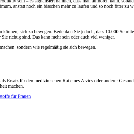
uktiv sein – es signalisiert nämlich, dass man aufhören kann, sobald die
um, anstatt noch ein bisschen mehr zu laufen und so noch fitter zu wer
en können, sich zu bewegen. Bedenken Sie jedoch, dass 10.000 Schritte
ür Sie richtig sind. Das kann mehr sein oder auch viel weniger.
n machen, sondern wie regelmäßig sie sich bewegen.
t als Ersatz für den medizinischen Rat eines Arztes oder anderer Gesun
heit machen.
toffe für Frauen