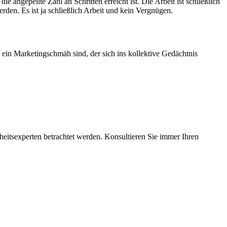
 angepeilte Zahl an Schritten erreicht ist. Die Arbeit ist schließlich
den. Es ist ja schließlich Arbeit und kein Vergnügen.
 ein Marketingschmäh sind, der sich ins kollektive Gedächtnis
dheitsexperten betrachtet werden. Konsultieren Sie immer Ihren