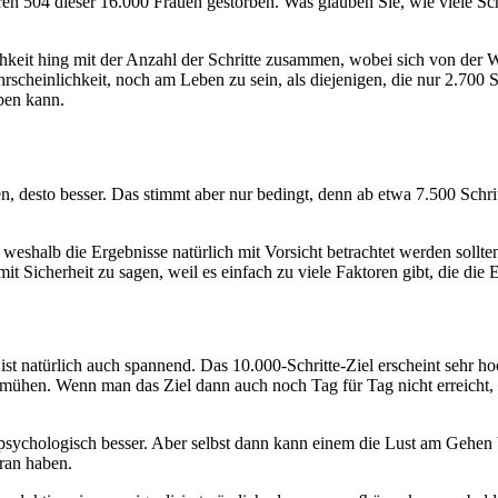
aren 504 dieser 16.000 Frauen gestorben. Was glauben Sie, wie viele S
ichkeit hing mit der Anzahl der Schritte zusammen, wobei sich von der W
rscheinlichkeit, noch am Leben zu sein, als diejenigen, die nur 2.700 S
ben kann.
 desto besser. Das stimmt aber nur bedingt, denn ab etwa 7.500 Schritt
, weshalb die Ergebnisse natürlich mit Vorsicht betrachtet werden soll
 mit Sicherheit zu sagen, weil es einfach zu viele Faktoren gibt, die di
st natürlich auch spannend. Das 10.000-Schritte-Ziel erscheint sehr hoc
bemühen. Wenn man das Ziel dann auch noch Tag für Tag nicht erreicht, v
so psychologisch besser. Aber selbst dann kann einem die Lust am Gehe
ran haben.