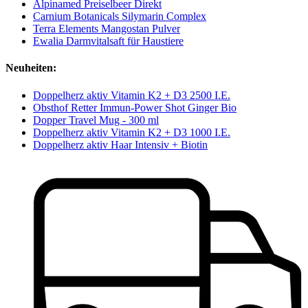
Alpinamed Preiselbeer Direkt
Carnium Botanicals Silymarin Complex
Terra Elements Mangostan Pulver
Ewalia Darmvitalsaft für Haustiere
Neuheiten:
Doppelherz aktiv Vitamin K2 + D3 2500 I.E.
Obsthof Retter Immun-Power Shot Ginger Bio
Dopper Travel Mug - 300 ml
Doppelherz aktiv Vitamin K2 + D3 1000 I.E.
Doppelherz aktiv Haar Intensiv + Biotin