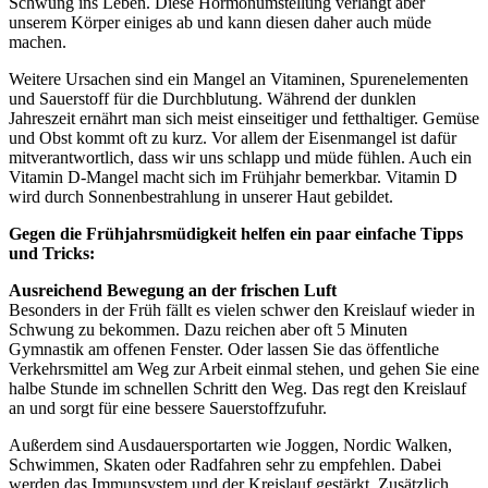
Schwung ins Leben. Diese Hormonumstellung verlangt aber
unserem Körper einiges ab und kann diesen daher auch müde
machen.
Weitere Ursachen sind ein Mangel an Vitaminen, Spurenelementen
und Sauerstoff für die Durchblutung. Während der dunklen
Jahreszeit ernährt man sich meist einseitiger und fetthaltiger. Gemüse
und Obst kommt oft zu kurz. Vor allem der Eisenmangel ist dafür
mitverantwortlich, dass wir uns schlapp und müde fühlen. Auch ein
Vitamin D-Mangel macht sich im Frühjahr bemerkbar. Vitamin D
wird durch Sonnenbestrahlung in unserer Haut gebildet.
Gegen die Frühjahrsmüdigkeit helfen ein paar einfache Tipps
und Tricks:
Ausreichend Bewegung an der frischen Luft
Besonders in der Früh fällt es vielen schwer den Kreislauf wieder in
Schwung zu bekommen. Dazu reichen aber oft 5 Minuten
Gymnastik am offenen Fenster. Oder lassen Sie das öffentliche
Verkehrsmittel am Weg zur Arbeit einmal stehen, und gehen Sie eine
halbe Stunde im schnellen Schritt den Weg. Das regt den Kreislauf
an und sorgt für eine bessere Sauerstoffzufuhr.
Außerdem sind Ausdauersportarten wie Joggen, Nordic Walken,
Schwimmen, Skaten oder Radfahren sehr zu empfehlen. Dabei
werden das Immunsystem und der Kreislauf gestärkt. Zusätzlich