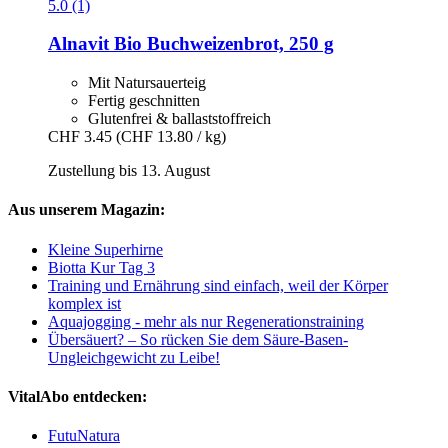
5.0 (1)
Alnavit
Bio Buchweizenbrot, 250 g
Mit Natursauerteig
Fertig geschnitten
Glutenfrei & ballaststoffreich
CHF 3.45
(CHF 13.80 / kg)
Zustellung bis 13. August
Aus unserem Magazin:
Kleine Superhirne
Biotta Kur Tag 3
Training und Ernährung sind einfach, weil der Körper
komplex ist
Aquajogging - mehr als nur Regenerationstraining
Übersäuert? – So rücken Sie dem Säure-Basen-
Ungleichgewicht zu Leibe!
VitalAbo entdecken:
FutuNatura