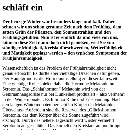
schläft ein
Der heurige Winter war besonders lange und kalt. Daher
sehnen wir uns schon geraume Zeit nach dem Frühling, dem
satten Grün der Pflanzen, den Sonnenstrahlen und den
Frühlingsgefühlen. Nun ist er endlich da und viele von uns,
können diese Zeit dann doch nicht genießen, weil Sie von
ständiger Müdigkeit, Kreislaufbeschwerden, Wetterfühligkeit
und Mattigkeit geplagt werden – den typischen Symptomen der
Frühjahrsmüdigkeit.
Wissenschaftlich ist das Problem der Frühjahrsmüdigkeit nicht
genau erforscht. Es dürfte aber vielfältige Ursachen dafür geben.
Der Hauptgrund ist die Hormonumstellung zu dieser Jahreszeit.
Eine wichtige Rolle spielen dabei die Hormone Melatonin nun
Serotonin. Das „Schlafhormon“ Melatonin wird von der
Gehirnanhangsdrüse nur bei Dunkelheit produziert – also vermehrt
in den Wintermonaten. Es führt zu Ruhe und Entspannung. Nach
den langen Wintermonaten herrscht im Körper ein Melatonin-
Überschuss. Außerdem sind die Reserven des „Glückshormon“
Serotonin, das dem Körper über die Sonne zugeführt wird,
erschöpft. Durch das hellere Tageslicht wird wieder vermehrt
Serotonin ausgeschüttet. Das kurbelt den Kreislauf an und bringt