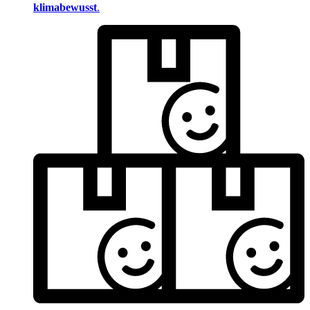
klimabewusst
.