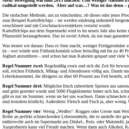
Mehr Bewegung will man 2013 machen. Und weniger Alkohol trin
radikal umgestellt werden. Aber auf was…? Was ist das denn –
Die einfachste Methode, um zu entscheiden, ob dieses oder jenes Pro
zum Beispiel Kartoffelchips – sie werden eindeutig industriell hergeste
verschönert und mit Geschmacksverstärkern versetzt wurde.
Kartoffelchips aus dem Supermarkt wird es im neuen Jahr also keine 
Pflanzenöl herausgebraten. Das ist soviel Arbeit, da isst man garant
Was lernen wir daraus: Dass es Sinn macht, weniger Fertigprodukte z
ist – wer würde sein Frühstücksmüsli schon freiwillig mit bis zu 40 P
Joghurt anzurühren – und schon hat man Kalorien gespart und viele 
Regel Nummer zwei:
Regelmäßig essen und sich die Zeit für bewuss
soll, reichen Frühstück, Mittag- und Abendessen völlig aus. Damit si
Leberkässemmel, die übrigens zu über 60 Prozent aus Fett besteht, sch
Regel Nummer drei:
Möglichst frisch zubereitete Speisen aus saiso
und grün geerntet wurde und 5000 Flugkilometer hinter sich hat, schm
gibt es nur im Sommer, wenn sie bei uns wachsen. Dann schmecken sie
sind trotzdem köstlich). Außerdem: Fleisch und Fisch ja, aber wenig.
Regel Nummer vier
: Wenig „Weißes“. Roggen oder Gerste statt Wei
Reihe an perfekt schmeckenden Lebensmitteln, die es anstelle der ge
mittlerweile auch im Supermarkt aus Dinkel-, Reis- oder Maismehl, j
Ausprobieren kann viel Freude machen. Wenn dann auch Alkohol, Kaf