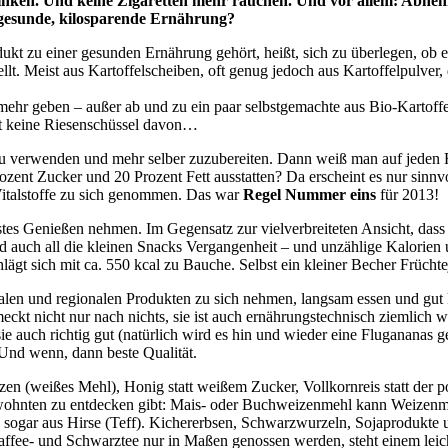
ken. Und keine Zigaretten mehr rauchen. Und vor allem: Abnehm
 gesunde, kilosparende Ernährung?
dukt zu einer gesunden Ernährung gehört, heißt, sich zu überlegen, ob
llt. Meist aus Kartoffelscheiben, oft genug jedoch aus Kartoffelpulver, d
mehr geben – außer ab und zu ein paar selbstgemachte aus Bio-Kartoffe
iert keine Riesenschüssel davon…
u verwenden und mehr selber zuzubereiten. Dann weiß man auf jeden Fa
rozent Zucker und 20 Prozent Fett ausstatten? Da erscheint es nur sinnvo
Vitalstoffe zu sich genommen. Das war
Regel Nummer eins
für 2013!
tes Genießen nehmen. Im Gegensatz zur vielverbreiteten Ansicht, dass 
nd auch all die kleinen Snacks Vergangenheit – und unzählige Kalorien
lägt sich mit ca. 550 kcal zu Bauche. Selbst ein kleiner Becher Früchte
nalen und regionalen Produkten zu sich nehmen, langsam essen und gut k
eckt nicht nur nach nichts, sie ist auch ernährungstechnisch ziemlich 
 auch richtig gut (natürlich wird es hin und wieder eine Flugananas 
 Und wenn, dann beste Qualität.
zen (weißes Mehl), Honig statt weißem Zucker, Vollkornreis statt der
wohnten zu entdecken gibt: Mais- oder Buchweizenmehl kann Weizenmehl
a sogar aus Hirse (Teff). Kichererbsen, Schwarzwurzeln, Sojaprodukte 
fee- und Schwarztee nur in Maßen genossen werden, steht einem leich