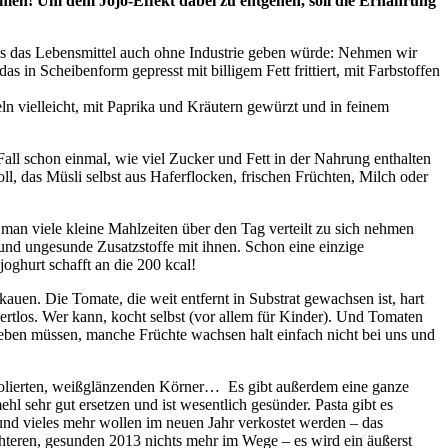
en! Um dem Jojo-Effekt dabei zu entgehen, soll die Ernährung
 es das Lebensmittel auch ohne Industrie geben würde: Nehmen wir
as in Scheibenform gepresst mit billigem Fett frittiert, mit Farbstoffen
ln vielleicht, mit Paprika und Kräutern gewürzt und in feinem
ll schon einmal, wie viel Zucker und Fett in der Nahrung enthalten
ll, das Müsli selbst aus Haferflocken, frischen Früchten, Milch oder
man viele kleine Mahlzeiten über den Tag verteilt zu sich nehmen
 und ungesunde Zusatzstoffe mit ihnen. Schon eine einzige
joghurt schafft an die 200 kcal!
auen. Die Tomate, die weit entfernt in Substrat gewachsen ist, hart
wertlos. Wer kann, kocht selbst (vor allem für Kinder). Und Tomaten
geben müssen, manche Früchte wachsen halt einfach nicht bei uns und
 polierten, weißglänzenden Körner… Es gibt außerdem eine ganze
 sehr gut ersetzen und ist wesentlich gesünder. Pasta gibt es
und vieles mehr wollen im neuen Jahr verkostet werden – das
teren, gesunden 2013 nichts mehr im Wege – es wird ein äußerst