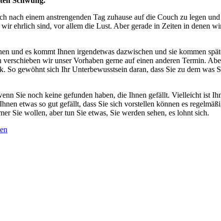
ften Schwung.
ch nach einem anstrengenden Tag zuhause auf die Couch zu legen und f
r ehrlich sind, vor allem die Lust. Aber gerade in Zeiten in denen wir 
n und es kommt Ihnen irgendetwas dazwischen und sie kommen später 
schieben wir unser Vorhaben gerne auf einen anderen Termin. Aber ge
 So gewöhnt sich Ihr Unterbewusstsein daran, dass Sie zu dem was Sie
wenn Sie noch keine gefunden haben, die Ihnen gefällt. Vielleicht ist I
hnen etwas so gut gefällt, dass Sie sich vorstellen können es regelmäß
er Sie wollen, aber tun Sie etwas, Sie werden sehen, es lohnt sich.
ten