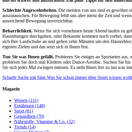
uns oft schwer uns aufzuraffen. Ein paar Tipps für den dauerha
Schlechte Angewohnheiten.
Die meisten von uns sind es gewöhnt si
auszutauschen. Für Bewegung fehlt uns aber meist die Zeit und wenn wi
ausreichend Bewegung unverzichtbar.
Beharrlichkeit.
Wenn Sie sich vornehmen heute Abend laufen zu gehe
Hausübungen durchgehen, oder Bekannte kommen noch vorbei, dann ver
sich Ihre Laufschuhe an und gehen zehn Minuten um den Häuserblock.
eigenen Zielen und das setzt sich in Ihnen fest.
Tun Sie was Ihnen gefällt.
Probieren Sie einiges an Sportarten aus, 
probieren Sie doch mal Klettern oder Dance-Aerobic. Suchen Sie bis I
Sie sich jedes Mal zwingen müssen. Es steht Ihnen frei zu tun was imm
Scharfe Sache mit Sinn
Was Sie schon immer über Sport wissen woll
Magazin
Wissen
(211)
Ernährung
(148)
Sport
(81)
Gesundheit
(70)
Nährstoffe, Vitamine & Co.
(32)
Trends
(14)