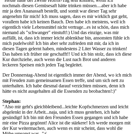
"Heute hätte der zweite Horror-Tag sein können, wenn ich
nochmals diesen Gemüsesaft hätte trinken müssen....aber ich habe
mir ja den Ananassaft bestellt, und somit war dieser Tag sehr
angenehm für mich! Ich muss sagen, dass es mir wirklich gut geht,
vorallem habe ich keinen Bauch. Den habe ich meistens, weil ich
eigentlich viele Lebensmittel nicht vertrage...es ist schön, dass mich
niemand als "schwanger" einstuft!:) Und das einzige, was mir
auffällt, ist, dass ich immer leicht ablenkbar bin, ansonsten fühle ich
mich pudelwohl! Ich bin aber sehr zufrieden mit mir, da ich in
diesen Tagen gelernt haben, mindestens 2 Liter Wasser zu trinken!
Das haben ich früher nie geschafft!! Und ich bin stolz, dass ich diese
Kur durchziehe, auch wenn die Lust nach Brot und anderen
leckeren Speisen mich jeden Tag begleitet.
Der Donnerstag-Abend ist eigentlich immer der Abend, wo ich mich
mit Freuden zum gemeinsamen Essen treffe, und um sich nett zu
unterhalten. Ich habe diesmal darauf verzichten müssen, denn ich
hätte es nicht ausgehalten all die Essenden zu beobachten!:)"
Stephan:
"Also mir geht's gleichbleibend...leichte Kopfschmerzen und leicht
abgelenkt in der Arbeit...naja, und ich muss gestehen, ich habe
gesündigt! Ich bin mit den Freunden Essen gegangen und ich habe
mir eine Pizza gegönnt! Alice ist die stärkere! Ich werde morgen mit
der Kur weitermachen, auch wenn es mir scheint, dass wohl die
Mühe umsonst war...";(