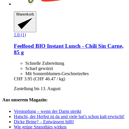
Warenkorb
1.0 (1)
Feelfood
BIO Instant Lunch -​ Chili Sin Carne,
85 g
Schnelle Zubereitung
Scharf gewürzt
Mit Sonnenblumen-Geschnetzeltes
CHF 3.95
(CHF 46.47 / kg)
Zustellung bis 13. August
Aus unserem Magazin:
Verstopfung – wenn der Darm streikt
Hatschi, der Herbst ist da und viele hat’s schon kalt erwischt!
Dicke Beine? – Entwässern hilft!
Wie grüne Smoothies wirken