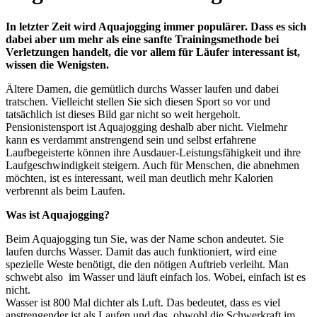
In letzter Zeit wird Aquajogging immer populärer. Dass es sich
dabei aber um mehr als eine sanfte Trainingsmethode bei
Verletzungen handelt, die vor allem für Läufer interessant ist,
wissen die Wenigsten.
Ältere Damen, die gemütlich durchs Wasser laufen und dabei
tratschen. Vielleicht stellen Sie sich diesen Sport so vor und
tatsächlich ist dieses Bild gar nicht so weit hergeholt.
Pensionistensport ist Aquajogging deshalb aber nicht. Vielmehr
kann es verdammt anstrengend sein und selbst erfahrene
Laufbegeisterte können ihre Ausdauer-Leistungsfähigkeit und ihre
Laufgeschwindigkeit steigern. Auch für Menschen, die abnehmen
möchten, ist es interessant, weil man deutlich mehr Kalorien
verbrennt als beim Laufen.
Was ist Aquajogging?
Beim Aquajogging tun Sie, was der Name schon andeutet. Sie
laufen durchs Wasser. Damit das auch funktioniert, wird eine
spezielle Weste benötigt, die den nötigen Auftrieb verleiht. Man
schwebt also im Wasser und läuft einfach los. Wobei, einfach ist es
nicht.
Wasser ist 800 Mal dichter als Luft. Das bedeutet, dass es viel
anstrengender ist als Laufen und das, obwohl die Schwerkraft im