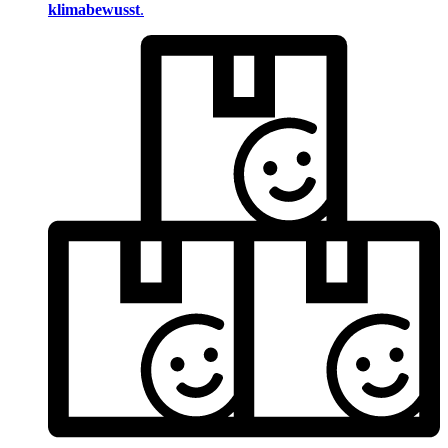
klimabewusst
.