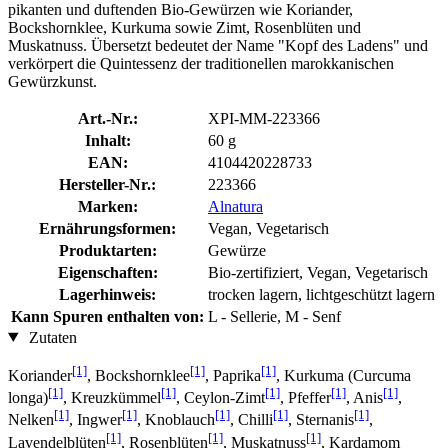
pikanten und duftenden Bio-Gewürzen wie Koriander,
Bockshornklee, Kurkuma sowie Zimt, Rosenblüten und
Muskatnuss. Übersetzt bedeutet der Name "Kopf des Ladens" und
verkörpert die Quintessenz der traditionellen marokkanischen
Gewürzkunst.
Art.-Nr.:
XPI-MM-223366
Inhalt:
60 g
EAN:
4104420228733
Hersteller-Nr.:
223366
Marken:
Alnatura
Ernährungsformen:
Vegan, Vegetarisch
Produktarten:
Gewürze
Eigenschaften:
Bio-zertifiziert, Vegan, Vegetarisch
Lagerhinweis:
trocken lagern, lichtgeschützt lagern
Kann Spuren enthalten von:
L - Sellerie, M - Senf
Zutaten
[1]
[1]
[1]
Koriander
, Bockshornklee
, Paprika
, Kurkuma (Curcuma
[1]
[1]
[1]
[1]
[1]
longa)
, Kreuzkümmel
, Ceylon-Zimt
, Pfeffer
, Anis
,
[1]
[1]
[1]
[1]
[1]
Nelken
, Ingwer
, Knoblauch
, Chilli
, Sternanis
,
[1]
[1]
[1]
Lavendelblüten
, Rosenblüten
, Muskatnuss
, Kardamom