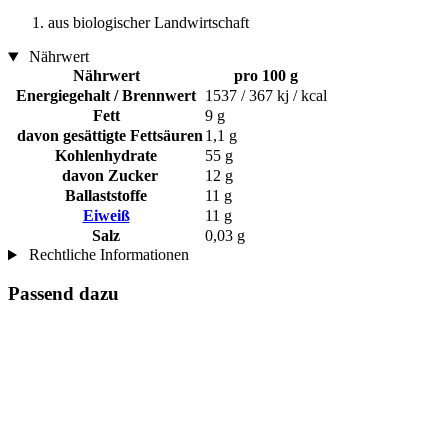
aus biologischer Landwirtschaft
Nährwert
Nährwert
pro 100 g
Energiegehalt / Brennwert
1537 / 367 kj / kcal
Fett
9 g
davon gesättigte Fettsäuren
1,1 g
Kohlenhydrate
55 g
davon Zucker
12 g
Ballaststoffe
11 g
Eiweiß
11 g
Salz
0,03 g
Rechtliche Informationen
Passend dazu