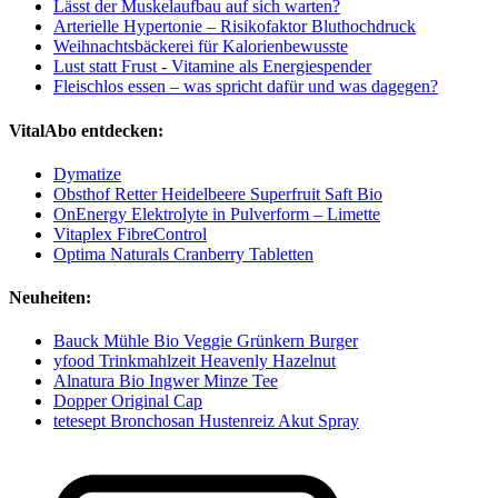
Lässt der Muskelaufbau auf sich warten?
Arterielle Hypertonie – Risikofaktor Bluthochdruck
Weihnachtsbäckerei für Kalorienbewusste
Lust statt Frust - Vitamine als Energiespender
Fleischlos essen – was spricht dafür und was dagegen?
VitalAbo entdecken:
Dymatize
Obsthof Retter Heidelbeere Superfruit Saft Bio
OnEnergy Elektrolyte in Pulverform – Limette
Vitaplex FibreControl
Optima Naturals Cranberry Tabletten
Neuheiten:
Bauck Mühle Bio Veggie Grünkern Burger
yfood Trinkmahlzeit Heavenly Hazelnut
Alnatura Bio Ingwer Minze Tee
Dopper Original Cap
tetesept Bronchosan Hustenreiz Akut Spray