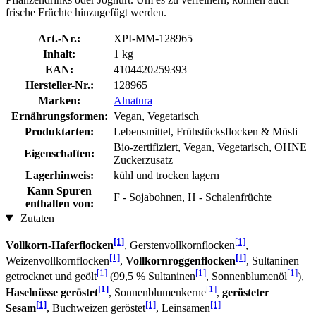
frische Früchte hinzugefügt werden.
Art.-Nr.:
XPI-MM-128965
Inhalt:
1 kg
EAN:
4104420259393
Hersteller-Nr.:
128965
Marken:
Alnatura
Ernährungsformen:
Vegan, Vegetarisch
Produktarten:
Lebensmittel, Frühstücksflocken & Müsli
Bio-zertifiziert, Vegan, Vegetarisch, OHNE
Eigenschaften:
Zuckerzusatz
Lagerhinweis:
kühl und trocken lagern
Kann Spuren
F - Sojabohnen, H - Schalenfrüchte
enthalten von:
Zutaten
[1]
[1]
Vollkorn-Haferflocken
, Gerstenvollkornflocken
,
[1]
[1]
Weizenvollkornflocken
,
Vollkornroggenflocken
, Sultaninen
[1]
[1]
[1]
getrocknet und geölt
(99,5 % Sultaninen
, Sonnenblumenöl
),
[1]
[1]
Haselnüsse geröstet
, Sonnenblumenkerne
,
gerösteter
[1]
[1]
[1]
Sesam
, Buchweizen geröstet
, Leinsamen