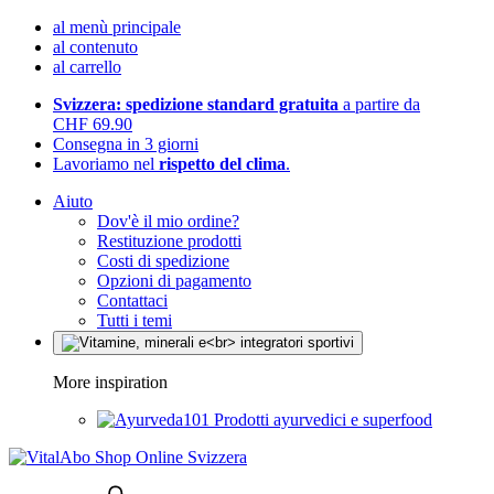
al menù principale
al contenuto
al carrello
Svizzera: spedizione standard gratuita
a partire da
CHF 69.90
Consegna in 3 giorni
Lavoriamo nel
rispetto del clima
.
Aiuto
Dov'è il mio ordine?
Restituzione prodotti
Costi di spedizione
Opzioni di pagamento
Contattaci
Tutti i temi
More inspiration
Prodotti ayurvedici e superfood