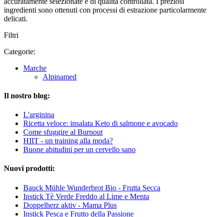
accuratamente selezionate e di qualità controllata. I preziosi
ingredienti sono ottenuti con processi di estrazione particolarmente
delicati.
Filtri
Categorie:
Marche
Alpinamed
Il nostro blog:
L'arginina
Ricetta veloce: insalata Keto di salmone e avocado
Come sfuggire al Burnout
HIIT - un training alla moda?
Buone abitudini per un cervello sano
Nuovi prodotti:
Bauck Mühle Wunderbrot Bio - Frutta Secca
Instick Tè Verde Freddo al Lime e Menta
Doppelherz aktiv - Mama Plus
Instick Pesca e Frutto della Passione