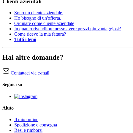
Clienti aziendali
Sono un cliente aziendale.
Ho bisogno di un'offerta.
Ordinare come cliente aziendale
In quanto rivenditore posso avere prezzi più vantaggiosi?
Come ricevo la mia fattura?
Tutti i temi
Hai altre domande?
Contattaci via e-mail
Seguici su
Aiuto
Il mio ordine
Spedizione e consegna
Resi e rimborsi