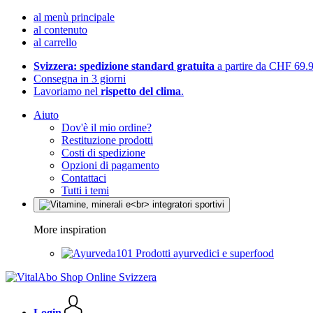
al menù principale
al contenuto
al carrello
Svizzera: spedizione standard gratuita
a partire da CHF 69.
Consegna in 3 giorni
Lavoriamo nel
rispetto del clima
.
Aiuto
Dov'è il mio ordine?
Restituzione prodotti
Costi di spedizione
Opzioni di pagamento
Contattaci
Tutti i temi
More inspiration
Prodotti ayurvedici e superfood
Login