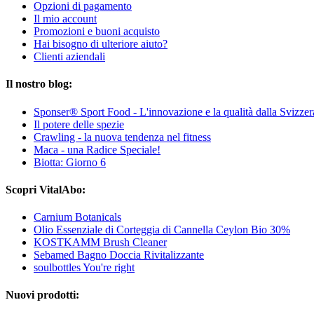
Opzioni di pagamento
Il mio account
Promozioni e buoni acquisto
Hai bisogno di ulteriore aiuto?
Clienti aziendali
Il nostro blog:
Sponser® Sport Food - L'innovazione e la qualità dalla Svizzer
Il potere delle spezie
Crawling - la nuova tendenza nel fitness
Maca - una Radice Speciale!
Biotta: Giorno 6
Scopri VitalAbo:
Carnium Botanicals
Olio Essenziale di Corteggia di Cannella Ceylon Bio 30%
KOSTKAMM Brush Cleaner
Sebamed Bagno Doccia Rivitalizzante
soulbottles You're right
Nuovi prodotti: