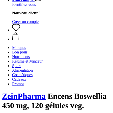
Identifiez-vous
Nouveau client ?
Créer un compte
Marques
Bon pour
Nutriments
Régime et Minceur
Sport
Alimentation
Cosmétiques
Cadeaux
Promos
ZeinPharma
Encens Boswellia
450 mg, 120 gélules veg.