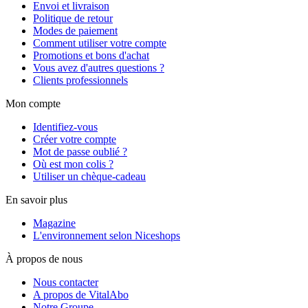
Envoi et livraison
Politique de retour
Modes de paiement
Comment utiliser votre compte
Promotions et bons d'achat
Vous avez d'autres questions ?
Clients professionnels
Mon compte
Identifiez-vous
Créer votre compte
Mot de passe oublié ?
Où est mon colis ?
Utiliser un chèque-cadeau
En savoir plus
Magazine
L'environnement selon Niceshops
À propos de nous
Nous contacter
A propos de VitalAbo
Notre Groupe