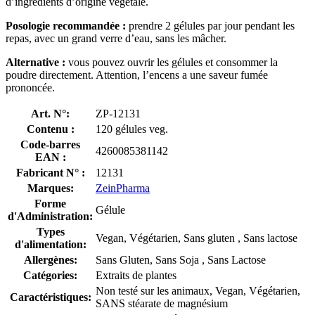
d’ingrédients d’origine végétale.
Posologie recommandée :
prendre 2 gélules par jour pendant les
repas, avec un grand verre d’eau, sans les mâcher.
Alternative :
vous pouvez ouvrir les gélules et consommer la
poudre directement. Attention, l’encens a une saveur fumée
prononcée.
Art. N°:
ZP-12131
Contenu :
120 gélules veg.
Code-barres
4260085381142
EAN :
Fabricant N° :
12131
Marques:
ZeinPharma
Forme
Gélule
d'Administration:
Types
Vegan, Végétarien, Sans gluten , Sans lactose
d'alimentation:
Allergènes:
Sans Gluten, Sans Soja , Sans Lactose
Catégories:
Extraits de plantes
Non testé sur les animaux, Vegan, Végétarien,
Caractéristiques:
SANS stéarate de magnésium