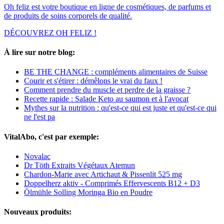
Oh feliz est votre boutique en ligne de cosmétiques, de parfums et
de produits de soins corporels de qualité.
DÉCOUVREZ OH FELIZ !
À lire sur notre blog:
BE THE CHANGE : compléments alimentaires de Suisse
Courir et s'étirer : démêlons le vrai du faux !
Comment prendre du muscle et perdre de la graisse ?
Recette rapide : Salade Keto au saumon et à l'avocat
Mythes sur la nutrition : qu'est-ce qui est juste et qu'est-ce qui
ne l'est pa
VitalAbo, c'est par exemple:
Novalac
Dr Töth Extraits Végétaux Atemun
Chardon-Marie avec Artichaut & Pissenlit 525 mg
Doppelherz aktiv - Comprimés Effervescents B12 + D3
Ölmühle Solling Moringa Bio en Poudre
Nouveaux produits: