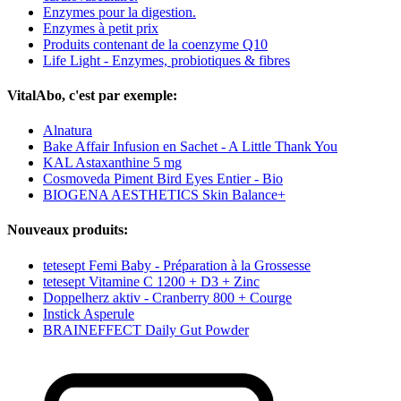
Enzymes pour la digestion.
Enzymes à petit prix
Produits contenant de la coenzyme Q10
Life Light - Enzymes, probiotiques & fibres
VitalAbo, c'est par exemple:
Alnatura
Bake Affair Infusion en Sachet - A Little Thank You
KAL Astaxanthine 5 mg
Cosmoveda Piment Bird Eyes Entier - Bio
BIOGENA AESTHETICS Skin Balance+
Nouveaux produits:
tetesept Femi Baby - Préparation à la Grossesse
tetesept Vitamine C 1200 + D3 + Zinc
Doppelherz aktiv - Cranberry 800 + Courge
Instick Asperule
BRAINEFFECT Daily Gut Powder