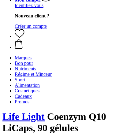
Identifiez-vous
Nouveau client ?
Créer un compte
Marques
Bon pour
Nutriments
Régime et Minceur
Sport
Alimentation
Cosmétiques
Cadeaux
Promos
Life Light
Coenzym Q10
LiCaps, 90 gélules