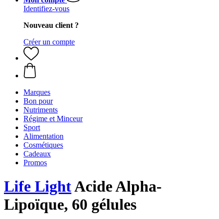
Identifiez-vous
Nouveau client ?
Créer un compte
Marques
Bon pour
Nutriments
Régime et Minceur
Sport
Alimentation
Cosmétiques
Cadeaux
Promos
Life Light
Acide Alpha-
Lipoïque, 60 gélules