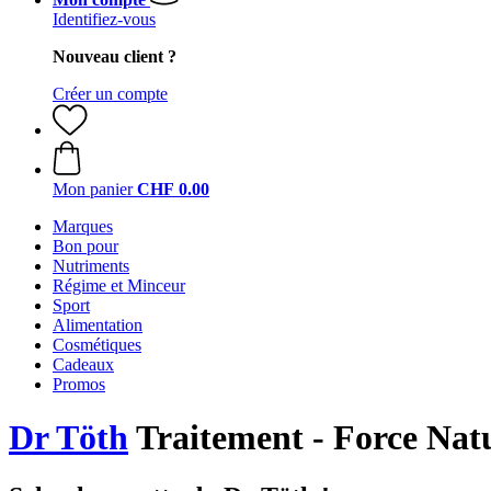
Identifiez-vous
Nouveau client ?
Créer un compte
Mon panier
CHF 0.00
Marques
Bon pour
Nutriments
Régime et Minceur
Sport
Alimentation
Cosmétiques
Cadeaux
Promos
Dr Töth
Traitement - Force Natu