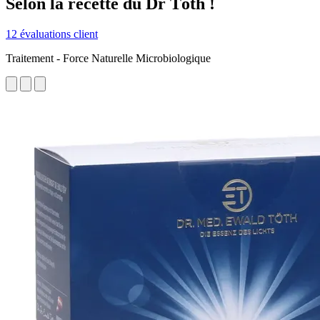
Selon la recette du Dr Töth !
12 évaluations client
Traitement - Force Naturelle Microbiologique