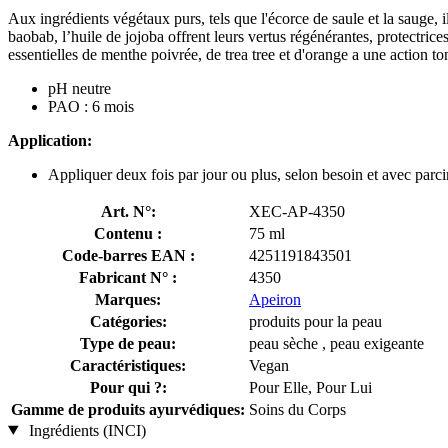
Aux ingrédients végétaux purs, tels que l'écorce de saule et la sauge, 
baobab, l’huile de jojoba offrent leurs vertus régénérantes, protectrice
essentielles de menthe poivrée, de trea tree et d'orange a une action to
pH neutre
PAO : 6 mois
Application:
Appliquer deux fois par jour ou plus, selon besoin et avec parci
Art. N°:
XEC-AP-4350
Contenu :
75 ml
Code-barres EAN :
4251191843501
Fabricant N° :
4350
Marques:
Apeiron
Catégories:
produits pour la peau
Type de peau:
peau sèche , peau exigeante
Caractéristiques:
Vegan
Pour qui ?:
Pour Elle, Pour Lui
Gamme de produits ayurvédiques:
Soins du Corps
Ingrédients (INCI)