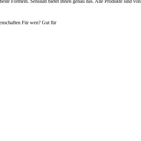
este Formeln. Sensilab bietet Ihnen genau das. Alle Produkte sind von 
enschaften
Für wen?
Gut für